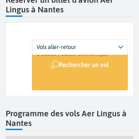
Lingus à Nantes
Départ
Dates
Voyageurs | Classe
Vols aller-retour
Nantes Atlantique (NTE)
Dates de votre voyage
1 adulte | Classe économique
Rechercher un vol
Arrivée
A...
Programme des vols Aer Lingus à
Nantes