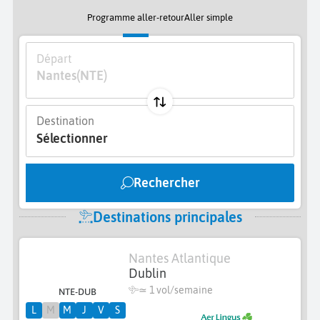
Programme aller-retour
Aller simple
Départ
Nantes
(NTE)
Destination
Sélectionner
Rechercher
Destinations principales
Nantes Atlantique
Dublin
≃ 1 vol/semaine
NTE-DUB
L
M
M
J
V
S