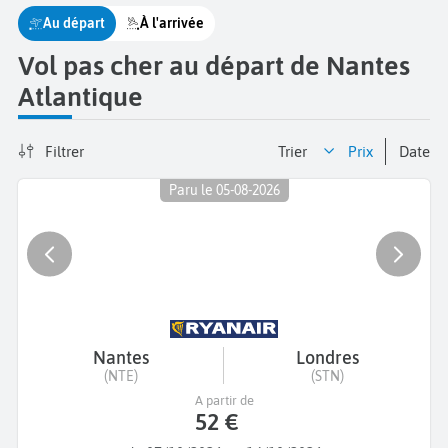
Au départ
À l'arrivée
Vol pas cher au départ de Nantes
Atlantique
Filtrer
Trier
prix
date
Paru le 05-08-2026
Nantes
Londres
(NTE)
(STN)
A partir de
52 €