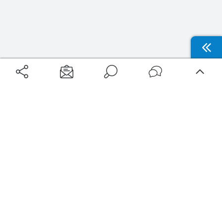
Aéroports
Voyages
Aéroports Voyages est la première plateforme de recherche de services liés au
voyage en avion. Nous vous proposons toutes les destinations, les
programmes de vols et les services disponibles pour votre aéroport : billets
d'avion, locations de voitures, hôtels... Laissez-vous inspirer et profitez d’une
expérience de voyage unique au meilleur prix !