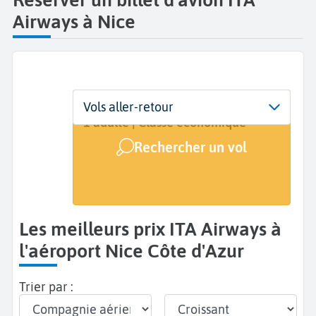
Airways à Nice
Départ
Dates
Voyageurs | Classe
Vols aller-retour
Nice Côte d'Azur (NCE)
Dates de votre voyage
1 adulte | Classe économique
Rechercher un vol
Arrivée
A...
Les meilleurs prix ITA Airways à
l'aéroport Nice Côte d'Azur
Trier par :