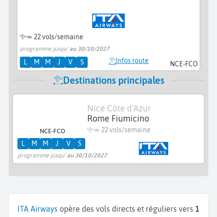
≃
22 vols/semaine
programme jusqu'
au 30/10/2027
Infos route
L
M
M
J
V
S
NCE-FCO
Destinations principales
Nice Côte d'Azur
Rome Fiumicino
≃
22 vols/semaine
NCE-FCO
L
M
M
J
V
S
programme jusqu'
au 30/10/2027
ITA Airways
opère des vols directs et réguliers vers
1