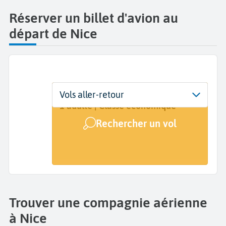
Réserver un billet d'avion au
départ de Nice
Départ
Dates
Voyageurs | Classe
Vols aller-retour
Nice Côte d'Azur (NCE)
Dates de votre voyage
1 adulte | Classe économique
Rechercher un vol
Arrivée
A...
Trouver une compagnie aérienne
à Nice