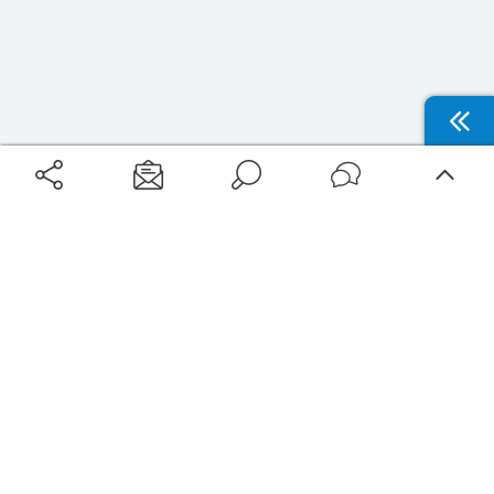
Aéroports
Voyages
Aéroports Voyages est la première plateforme de recherche de services liés au
voyage en avion. Nous vous proposons toutes les destinations, les
programmes de vols et les services disponibles pour votre aéroport : billets
d'avion, locations de voitures, hôtels... Laissez-vous inspirer et profitez d’une
expérience de voyage unique au meilleur prix !