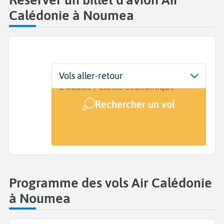
Calédonie à Noumea
Départ
Dates
Voyageurs | Classe
Vols aller-retour
Nouméa La Tontouta (NOU)
Dates de votre voyage
1 adulte | Classe économique
Rechercher un vol
Arrivée
A...
Programme des vols Air Calédonie
à Noumea