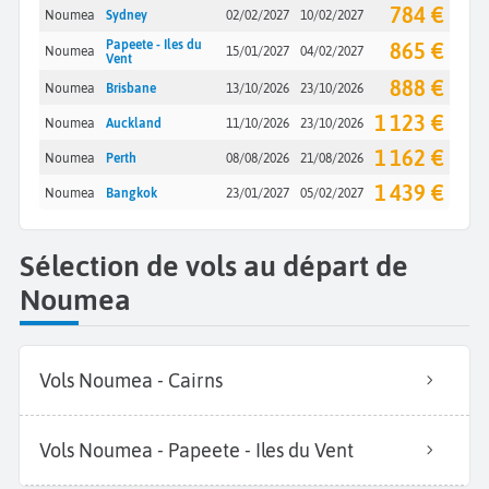
784 €
Noumea
Sydney
02/02/2027
10/02/2027
Papeete - Iles du
865 €
Noumea
15/01/2027
04/02/2027
Vent
888 €
Noumea
Brisbane
13/10/2026
23/10/2026
1 123 €
Noumea
Auckland
11/10/2026
23/10/2026
1 162 €
Noumea
Perth
08/08/2026
21/08/2026
1 439 €
Noumea
Bangkok
23/01/2027
05/02/2027
Sélection de vols au départ de
Noumea
Vols Noumea - Cairns
Vols Noumea - Papeete - Iles du Vent