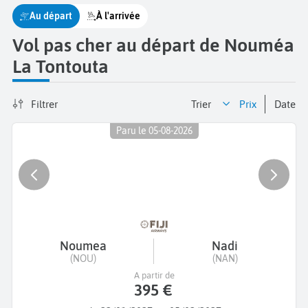
Au départ
À l'arrivée
Vol pas cher au départ de Nouméa
La Tontouta
Filtrer
Trier
prix
date
Paru le 05-08-2026
Noumea
Nadi
(NOU)
(NAN)
A partir de
395 €