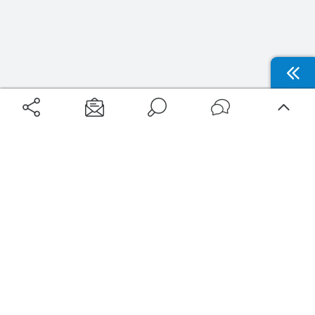
Aéroports
Voyages
Aéroports Voyages est la première plateforme de recherche de services liés au
voyage en avion. Nous vous proposons toutes les destinations, les
programmes de vols et les services disponibles pour votre aéroport : billets
d'avion, locations de voitures, hôtels... Laissez-vous inspirer et profitez d’une
expérience de voyage unique au meilleur prix !