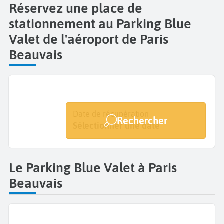
Réservez une place de
stationnement au Parking Blue
Valet de l'aéroport de Paris
Beauvais
Date de dépôt
Date de récupération
Rechercher
Sélectionner une date
Sélectionner une date
Le Parking Blue Valet à Paris
Beauvais