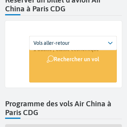
China à Paris CDG
Départ
Dates
Voyageurs | Classe
Vols aller-retour
Paris Charles de Gaulle (CDG)
Dates de votre voyage
1 adulte | Classe économique
Rechercher un vol
Arrivée
A...
Programme des vols Air China à
Paris CDG