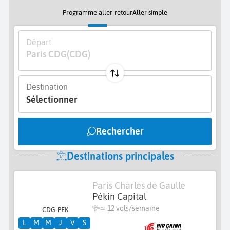
Programme aller-retour
Aller simple
Départ
Paris CDG
(CDG)
Destination
Sélectionner
Rechercher
Destinations principales
Paris Charles de Gaulle
Pékin Capital
≃
12 vols/semaine
CDG-PEK
L
M
M
J
V
S