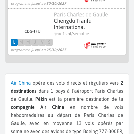
programme jusqu'
au 30/10/2027
Paris Charles de Gaulle
Chengdu Tianfu
International
CDG-TFU
≃ 1 vol/semaine
L
M
M
J
V
S
programme jusqu'
au 25/10/2027
Air China
opère des vols directs et réguliers vers
2
destinations
dans 1 pays à l'aéroport Paris Charles
de Gaulle.
Pékin
est la première destination de la
compagnie Air China
en nombre de vols
hebdomadaires au départ de Paris Charles de
Gaulle, avec en moyenne 13 vols opérés par
semaine avec des avions de type Boeing 777-300ER,