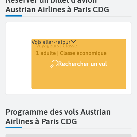
Austrian Airlines à Paris CDG
Vols aller-retour
Départ
Dates
Voyageurs | Classe
Paris Charles de Gaulle (CDG)
Dates de votre voyage
1 adulte | Classe économique
Rechercher un vol
Arrivée
A...
Programme des vols Austrian
Airlines à Paris CDG