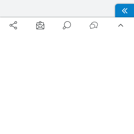
Aéroports
Voyages
Aéroports Voyages est la première plateforme de recherche de services liés au
voyage en avion. Nous vous proposons toutes les destinations, les
programmes de vols et les services disponibles pour votre aéroport : billets
d'avion, locations de voitures, hôtels... Laissez-vous inspirer et profitez d’une
expérience de voyage unique au meilleur prix !
Sur Aéroports Voyages