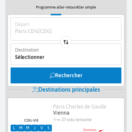
Programme aller-retour
Aller simple
Départ
Paris CDG
(CDG)
Destination
Sélectionner
Rechercher
Destinations principales
Paris Charles de Gaulle
Vienna
≃
27 vols/semaine
CDG-VIE
L
M
M
J
V
S