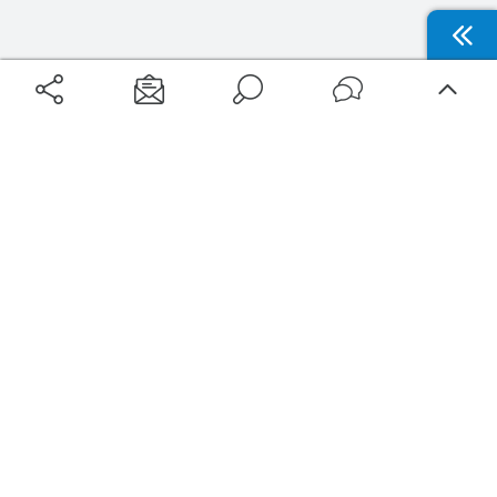
Aéroports
Voyages
Aéroports Voyages est la première plateforme de recherche de services liés au
voyage en avion. Nous vous proposons toutes les destinations, les
programmes de vols et les services disponibles pour votre aéroport : billets
d'avion, locations de voitures, hôtels... Laissez-vous inspirer et profitez d’une
expérience de voyage unique au meilleur prix !
Sur Aéroports Voyages