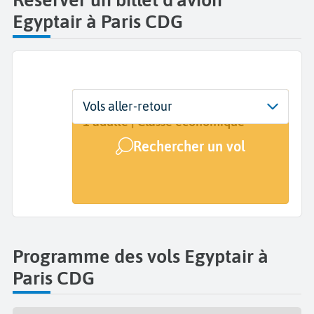
Egyptair à Paris CDG
Départ
Dates
Voyageurs | Classe
Vols aller-retour
Paris Charles de Gaulle (CDG)
Dates de votre voyage
1 adulte | Classe économique
Rechercher un vol
Arrivée
A...
Programme des vols Egyptair à
Paris CDG