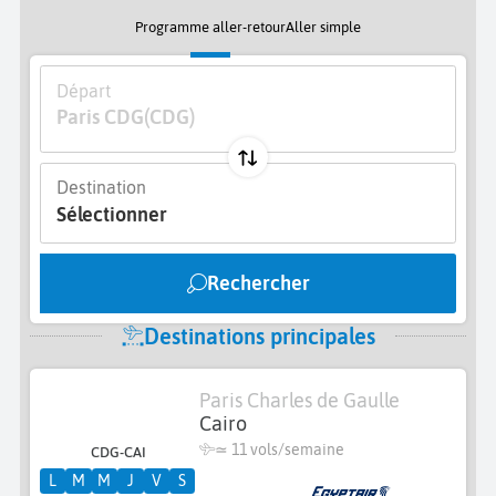
Programme aller-retour
Aller simple
Départ
Paris CDG
(CDG)
Destination
Sélectionner
Rechercher
Destinations principales
Paris Charles de Gaulle
Cairo
≃
11 vols/semaine
CDG-CAI
L
M
M
J
V
S