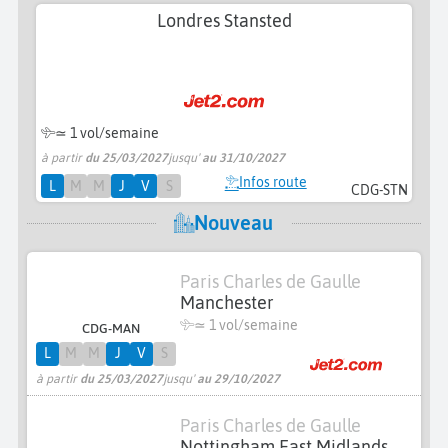
Londres Stansted
≃ 1 vol/semaine
à partir
du 25/03/2027
jusqu'
au 31/10/2027
Infos route
L
M
M
J
V
S
CDG-STN
Nouveau
Paris Charles de Gaulle
Manchester
≃ 1 vol/semaine
CDG-MAN
L
M
M
J
V
S
à partir
du 25/03/2027
jusqu'
au 29/10/2027
Paris Charles de Gaulle
Nottingham East Midlands