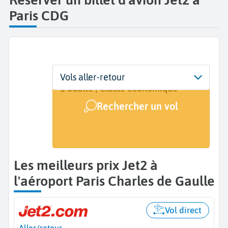
Paris CDG
Départ
Dates
Voyageurs | Classe
Vols aller-retour
Paris Charles de Gaulle (CDG)
Dates de votre voyage
1 adulte | Classe économique
Rechercher un vol
Arrivée
A...
Les meilleurs prix Jet2 à
l'aéroport Paris Charles de Gaulle
Vol direct