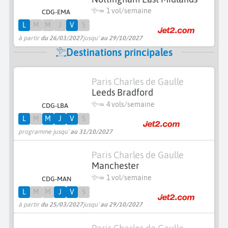
≃ 1 vol/semaine
CDG-EMA
L
M
M
J
V
S
à partir
du 26/03/2027
jusqu'
au 29/10/2027
Destinations principales
Paris Charles de Gaulle
Leeds Bradford
≃
4 vols/semaine
CDG-LBA
L
M
M
J
V
S
programme jusqu'
au 31/10/2027
Paris Charles de Gaulle
Manchester
≃ 1 vol/semaine
CDG-MAN
L
M
M
J
V
S
à partir
du 25/03/2027
jusqu'
au 29/10/2027