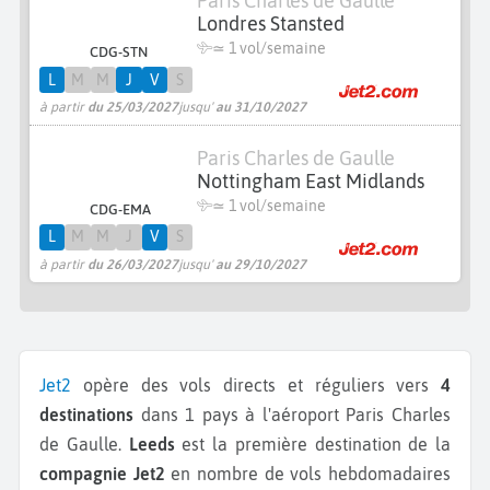
Paris Charles de Gaulle
Londres Stansted
≃ 1 vol/semaine
CDG-STN
L
M
M
J
V
S
à partir
du 25/03/2027
jusqu'
au 31/10/2027
Paris Charles de Gaulle
Nottingham East Midlands
≃ 1 vol/semaine
CDG-EMA
L
M
M
J
V
S
à partir
du 26/03/2027
jusqu'
au 29/10/2027
Jet2
opère des vols directs et réguliers vers
4
destinations
dans 1 pays à l'aéroport Paris Charles
de Gaulle.
Leeds
est la première destination de la
compagnie Jet2
en nombre de vols hebdomadaires