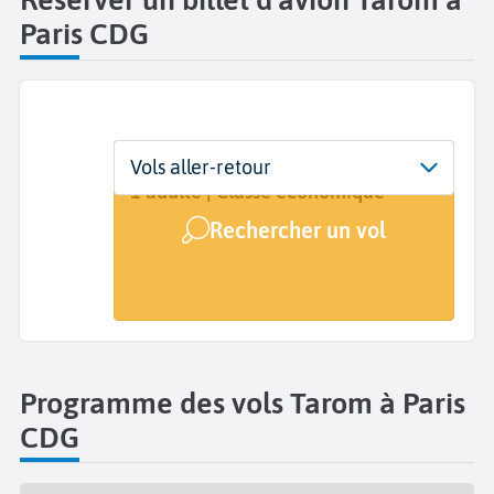
Paris CDG
Départ
Dates
Voyageurs | Classe
Vols aller-retour
Paris Charles de Gaulle (CDG)
Dates de votre voyage
1 adulte | Classe économique
Rechercher un vol
Arrivée
A...
Programme des vols Tarom à Paris
CDG