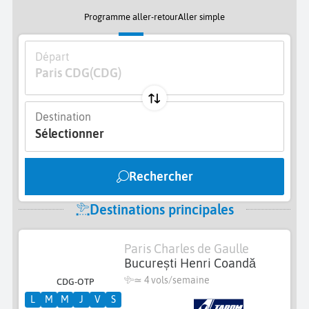
Programme aller-retour
Aller simple
Départ
Paris CDG
(CDG)
Destination
Sélectionner
Rechercher
Destinations principales
Paris Charles de Gaulle
București Henri Coandă
≃
4 vols/semaine
CDG-OTP
L
M
M
J
V
S