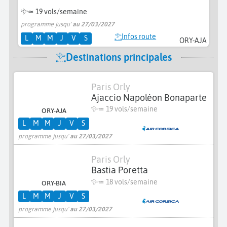
≃
19 vols/semaine
programme jusqu'
au 27/03/2027
Infos route
L
M
M
J
V
S
ORY-AJA
Destinations principales
Paris Orly
Ajaccio Napoléon Bonaparte
≃
19 vols/semaine
ORY-AJA
L
M
M
J
V
S
programme jusqu'
au 27/03/2027
Paris Orly
Bastia Poretta
≃
18 vols/semaine
ORY-BIA
L
M
M
J
V
S
programme jusqu'
au 27/03/2027