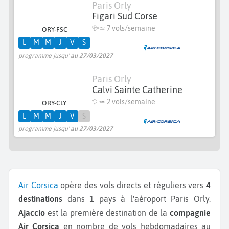
Paris Orly
Figari Sud Corse
≃
7 vols/semaine
ORY-FSC
L
M
M
J
V
S
programme jusqu'
au 27/03/2027
Paris Orly
Calvi Sainte Catherine
≃
2 vols/semaine
ORY-CLY
L
M
M
J
V
S
programme jusqu'
au 27/03/2027
Air Corsica
opère des vols directs et réguliers vers
4
destinations
dans 1 pays à l'aéroport Paris Orly.
Ajaccio
est la première destination de la
compagnie
Air Corsica
en nombre de vols hebdomadaires au