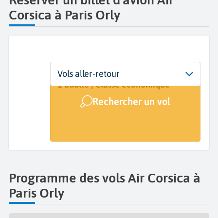
Corsica à Paris Orly
Départ
Dates
Voyageurs | Classe
Vols aller-retour
Paris Orly (ORY)
Dates de votre voyage
1 adulte | Classe économique
Rechercher un vol
Arrivée
A...
Programme des vols Air Corsica à
Paris Orly