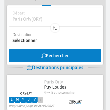
Départ
Paris Orly
(ORY)
Destination
Sélectionner
Rechercher
Destinations principales
Paris Orly
Puy Loudes
≃
5 vols/semaine
ORY-LPY
L
M
M
J
V
S
programme jusqu'
au 26/03/2027