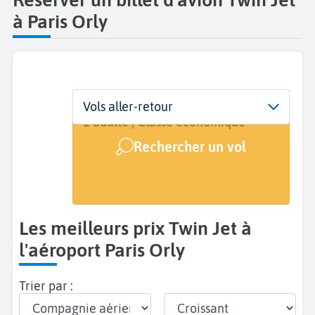
à Paris Orly
Départ
Dates
Voyageurs | Classe
Vols aller-retour
Paris Orly (ORY)
Dates de votre voyage
1 adulte | Classe économique
Rechercher un vol
Arrivée
A...
Les meilleurs prix Twin Jet à
l'aéroport Paris Orly
Trier par :