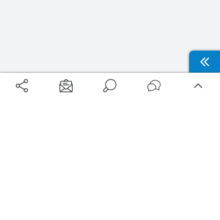
Aéroports
Voyages
Aéroports Voyages est la première plateforme de recherche de services liés au
voyage en avion. Nous vous proposons toutes les destinations, les
programmes de vols et les services disponibles pour votre aéroport : billets
d'avion, locations de voitures, hôtels... Laissez-vous inspirer et profitez d’une
expérience de voyage unique au meilleur prix !