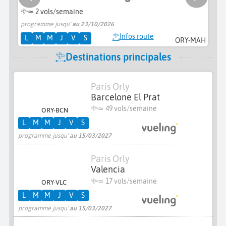
≃
2 vols/semaine
programme jusqu'
au 23/10/2026
pr
Infos route
L
M
M
J
V
S
ORY-MAH
Destinations principales
Paris Orly
Barcelone El Prat
≃
49 vols/semaine
ORY-BCN
L
M
M
J
V
S
programme jusqu'
au 15/03/2027
Paris Orly
Valencia
≃
17 vols/semaine
ORY-VLC
L
M
M
J
V
S
programme jusqu'
au 15/03/2027