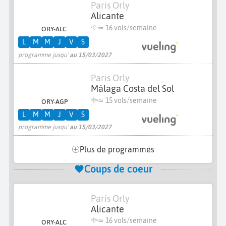
Paris Orly
Alicante
≃
16 vols/semaine
ORY-ALC
L
M
M
J
V
S
programme jusqu'
au 15/03/2027
Paris Orly
Málaga Costa del Sol
≃
15 vols/semaine
ORY-AGP
L
M
M
J
V
S
programme jusqu'
au 15/03/2027
Plus de programmes
Coups de coeur
Paris Orly
Alicante
≃
16 vols/semaine
ORY-ALC