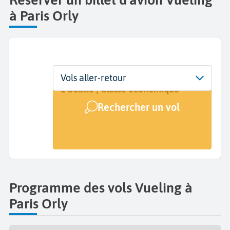
à Paris Orly
Départ
Dates
Voyageurs | Classe
Vols aller-retour
Paris Orly (ORY)
Dates de votre voyage
1 adulte | Classe économique
Rechercher un vol
Arrivée
A...
Programme des vols Vueling à
Paris Orly