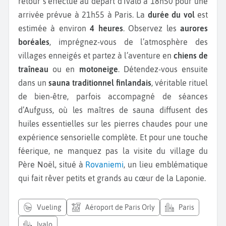
retour s’effectue au départ d’Ivalo à 18h50 pour une
arrivée prévue à 21h55 à Paris. La
durée du vol
est
estimée à environ
4 heures
. Observez les
aurores
boréales
, imprégnez-vous de l’atmosphère des
villages enneigés et partez à l’aventure en
chiens de
traîneau
ou en
motoneige
. Détendez-vous ensuite
dans un
sauna traditionnel finlandais
, véritable rituel
de bien-être, parfois accompagné de séances
d’Aufguss, où les maîtres de sauna diffusent des
huiles essentielles sur les pierres chaudes pour une
expérience sensorielle complète. Et pour une touche
féerique, ne manquez pas la visite du village du
Père Noël, situé à
Rovaniemi
, un lieu emblématique
qui fait rêver petits et grands au cœur de la Laponie.
vueling
Aéroport de Paris Orly
Paris
Ivalo