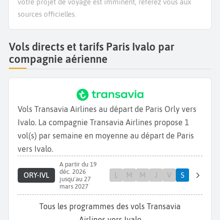
votre projet de voyage est imminent, référez vous aux
sources officielles.
Vols directs et tarifs Paris Ivalo par
compagnie aérienne
Vols Transavia Airlines au départ de Paris Orly vers
Ivalo. La compagnie Transavia Airlines propose 1
vol(s) par semaine en moyenne au départ de Paris
vers Ivalo.
A partir du 19
déc. 2026
ORY-IVL
L
M
M
J
V
S
jusqu'au 27
mars 2027
Tous les programmes des vols Transavia
Airlines vers Ivalo