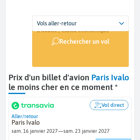
Départ
Dates
Voyageurs | Classe
Vols aller-retour
Paris (PAR)
16 janv. - 23 janv.
1 adulte | Classe économique
Rechercher un vol
Arrivée
Ivalo (IVL)
Prix d'un billet d'avion
Paris Ivalo
le moins cher en ce moment *
Vol direct
Aller/retour
Paris Ivalo
—
sam. 16 janvier 2027
sam. 23 janvier 2027