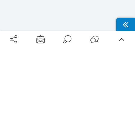
Aéroports
Voyages
Aéroports Voyages est la première plateforme de recherche de services liés au
voyage en avion. Nous vous proposons toutes les destinations, les
programmes de vols et les services disponibles pour votre aéroport : billets
d'avion, locations de voitures, hôtels... Laissez-vous inspirer et profitez d’une
expérience de voyage unique au meilleur prix !