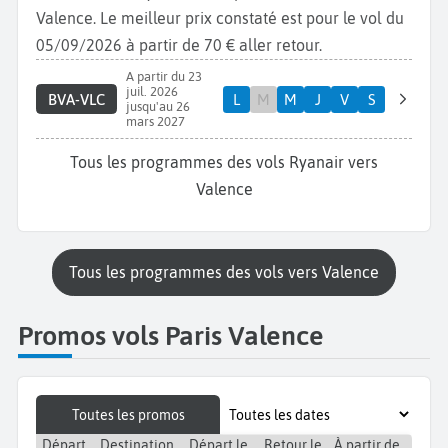
Valence. Le meilleur prix constaté est pour le vol du
05/09/2026 à partir de 70 € aller retour.
A partir du 23
juil. 2026
BVA-VLC
L
M
M
J
V
S
jusqu'au 26
mars 2027
Tous les programmes des vols Ryanair vers
Valence
Tous les programmes des vols vers Valence
Promos vols Paris Valence
Toutes les promos
Départ
Destination
Départ le
Retour le
À partir de