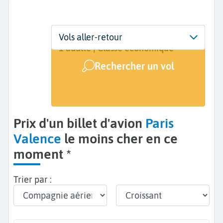
Départ
Dates
Voyageurs | Classe
Vols aller-retour
Paris (PAR)
5 sept. - 12 sept.
1 adulte | Classe économique
Rechercher un vol
Arrivée
Valence (VLC)
Prix d'un billet d'avion
Paris
Valence
le moins cher en ce
moment *
Trier par :