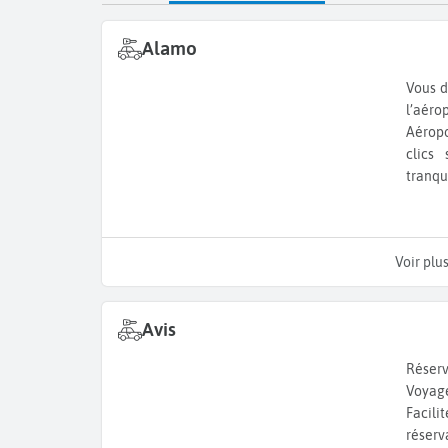
Alamo
Vous d
l’aéro
Aérop
clics 
tranqui
Voir plu
Avis
Réserv
Voyage
Facil
réserv