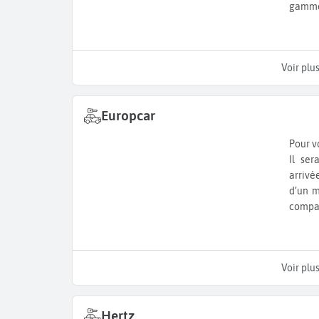
gamme 
Voir plu
Europcar
Pour v
Il se
arrivé
d’un m
compa
Voir plu
Hertz