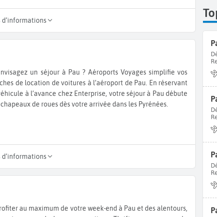
To
s d’informations
P
Dé
Re
nvisagez un séjour à Pau ? Aéroports Voyages simplifie vos
hes de location de voitures à l’aéroport de Pau. En réservant
véhicule à l’avance chez Enterprise, votre séjour à Pau débute
P
s chapeaux de roues dès votre arrivée dans les Pyrénées.
Dé
Re
P
s d’informations
Dé
Re
rofiter au maximum de votre week-end à Pau et des alentours,
P