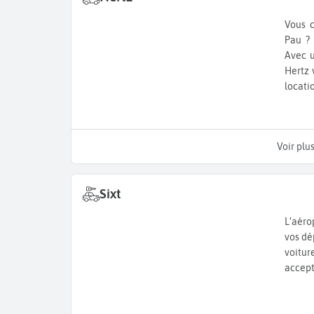
Vous c
Pau ? 
Avec u
Hertz 
locati
Voir plu
Sixt
L’aéro
vos dé
voitur
accept