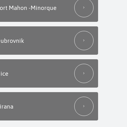
ort Mahon -Minorque
ubrovnik
ice
irana