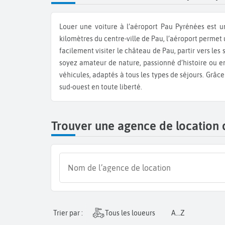
Louer une voiture à l’aéroport Pau Pyrénées est une option idéale pour explorer le Béarn, les Pyrénées et le sud-ouest de la France dès votre arrivée. Situé à environ 10
kilomètres du centre-ville de Pau, l’aéroport permet 
facilement visiter le château de Pau, partir vers les
soyez amateur de nature, passionné d’histoire ou e
véhicules, adaptés à tous les types de séjours. Grâce
sud-ouest en toute liberté.
Trouver une agence de location 
Trier par :
Tous les loueurs
A...Z