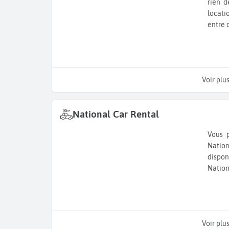
rien d
locati
entre 
Voir plu
National Car Rental
Vous 
Natio
dispon
Nation
Voir plu