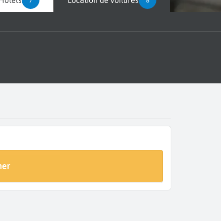
Hôtels
Location de voitures
7
8
her