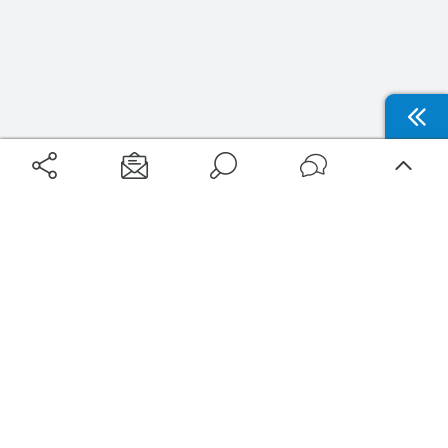
Aéroports
Voyages
Aéroports Voyages est la première plateforme de recherche de services liés au
voyage en avion. Nous vous proposons toutes les destinations, les
programmes de vols et les services disponibles pour votre aéroport : billets
d'avion, locations de voitures, hôtels... Laissez-vous inspirer et profitez d’une
expérience de voyage unique au meilleur prix !