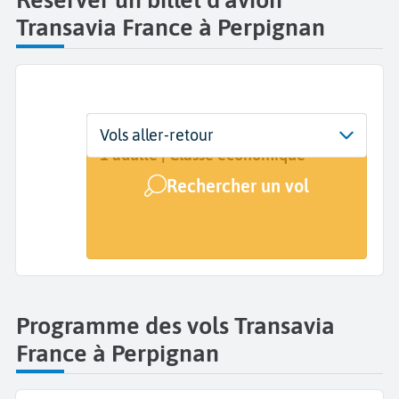
Transavia France à Perpignan
Départ
Dates
Voyageurs | Classe
Vols aller-retour
Perpignan Sud de France (PGF)
Dates de votre voyage
1 adulte | Classe économique
Rechercher un vol
Arrivée
A...
Programme des vols Transavia
France à Perpignan