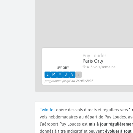
Puy Loudes
Paris Orly
≃
5 vols/semaine
LPY-ORY
L
M
M
J
V
S
programme jusqu'
au 26/03/2027
Twin Jet
opère des vols directs et réguliers vers
1 
vols hebdomadaires au départ de Puy Loudes, av
l'aéroport Puy Loudes est
mis à jour régulièreme
donnés à titre indicatif et peuvent
évoluer à tout 