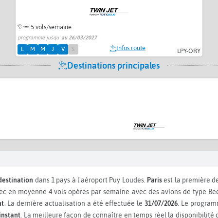
≃
5 vols/semaine
programme jusqu'
au 26/03/2027
Infos route
L
M
M
J
V
S
LPY-ORY
Destinations principales
destination
dans 1 pays à l'aéroport Puy Loudes.
Paris
est la première d
ec en moyenne 4 vols opérés par semaine avec des avions de type Be
nt
. La dernière actualisation a été effectuée le
31/07/2026
. Le program
instant
. La meilleure façon de connaître en temps réel la disponibilité 