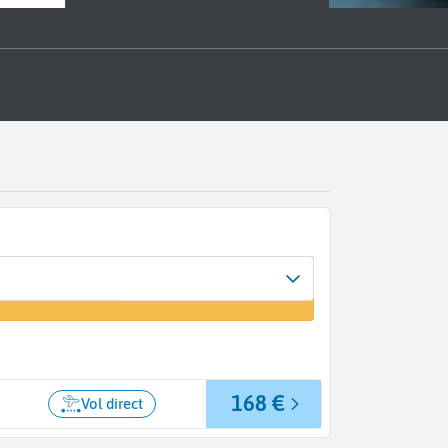
Arrivée
un vol
A...
168 €
Vol direct