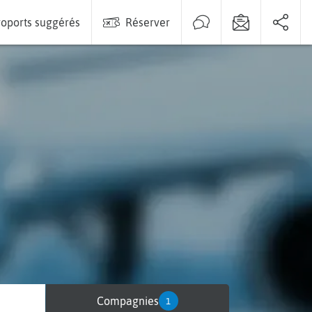
oports suggérés
Réserver
Compagnies
1