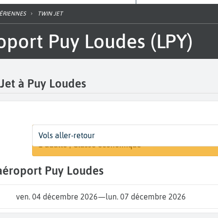
AÉRIENNES
TWIN JET
éroport Puy Loudes (LPY)
 Jet à Puy Loudes
Départ
Dates
Voyageurs | Classe
Vols aller-retour
Rechercher 
Puy Loudes (LPY)
Dates de votre voyage
1 adulte | Classe économique
l'aéroport Puy Loudes
ven. 04 décembre 2026
—
lun. 07 décembre 2026