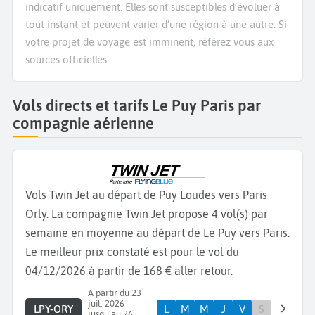
indicatif uniquement. Elles sont susceptibles d’évoluer à
tout instant et peuvent varier d’une région à une autre. Si
votre projet de voyage est imminent, référez vous aux
sources officielles.
Vols directs et tarifs Le Puy Paris par
compagnie aérienne
Vols Twin Jet au départ de Puy Loudes vers Paris
Orly. La compagnie Twin Jet propose 4 vol(s) par
semaine en moyenne au départ de Le Puy vers Paris.
Le meilleur prix constaté est pour le vol du
04/12/2026 à partir de 168 € aller retour.
A partir du 23
juil. 2026
LPY-ORY
L
M
M
J
V
S
jusqu'au 26