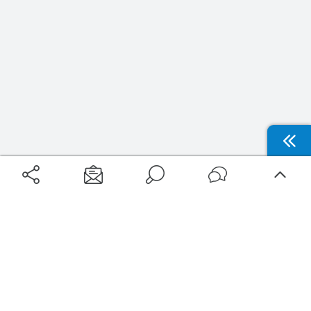
Aéroports
Voyages
Aéroports Voyages est la première plateforme de recherche de services liés au
voyage en avion. Nous vous proposons toutes les destinations, les
programmes de vols et les services disponibles pour votre aéroport : billets