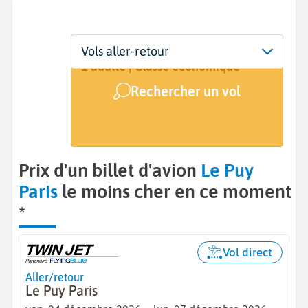
Départ
Dates
Voyageurs | Classe
Vols aller-retour
Le Puy (LPY)
4 déc. - 7 déc.
1 adulte | Classe économique
Rechercher un vol
Arrivée
Paris (PAR)
Prix d'un billet d'avion
Le Puy
Paris
le moins cher en ce moment
*
Vol direct
Aller/retour
Le Puy Paris