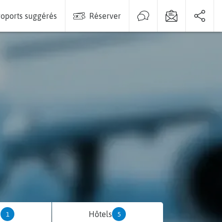
oports suggérés
Réserver
s
Hôtels
1
5