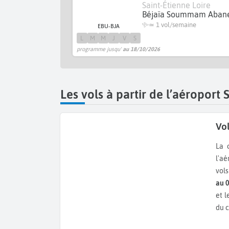
Saint-Étienne Loire
Béjaïa Soummam Aban
≃ 1 vol/semaine
EBU-BJA
L
M
M
J
V
S
programme jusqu'
au 18/10/2026
Les vols à partir de l’aéroport 
Vol
La
l'aé
vols
au 
et l
du 