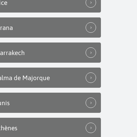
ice
irana
arrakech
alma de Majorque
unis
thènes