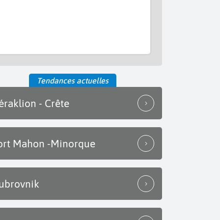
Tendances actuelles
éraklion - Crête
ort Mahon -Minorque
ubrovnik