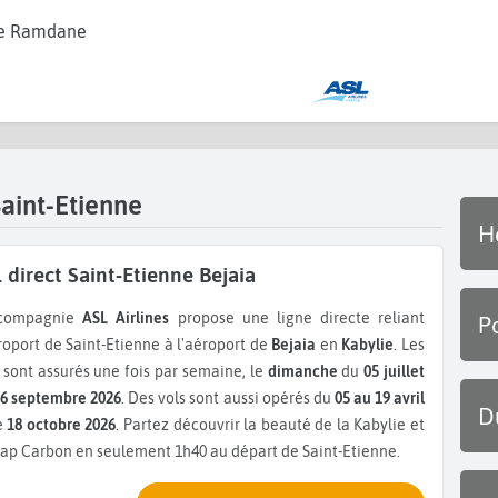
e Ramdane
Saint-Etienne
H
 direct Saint-Etienne Bejaia
 compagnie
ASL Airlines
propose une ligne directe reliant
P
roport de Saint-Etienne à l'aéroport de
Bejaia
en
Kabylie
. Les
 sont assurés une fois par semaine, le
dimanche
du
05 juillet
06 septembre 2026
. Des vols sont aussi opérés du
05 au 19 avril
D
e
18 octobre 2026
. Partez découvrir la beauté de la Kabylie et
cap Carbon en seulement 1h40 au départ de Saint-Etienne.