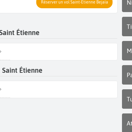
N
Réserver un vol Saint-Etienne Bejaïa
T
Saint Étienne
M
 Saint Étienne
P
T
A