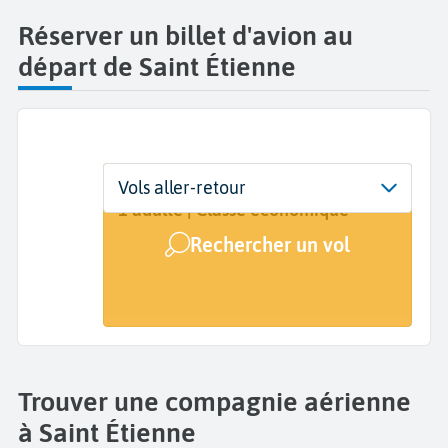
Réserver un billet d'avion au
départ de Saint Étienne
Départ
Dates
Voyageurs | Classe
Vols aller-retour
Saint-Étienne Loire (EBU)
Dates de votre voyage
1 adulte | Classe économique
Rechercher un vol
Arrivée
A...
Trouver une compagnie aérienne
à Saint Étienne