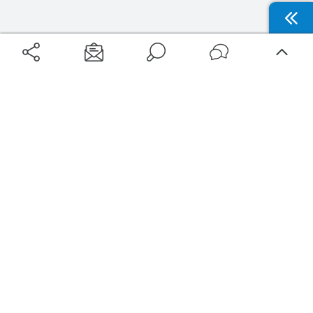
Filtrer
Type de compagnie
Aéroports
Voyages
Eco-critères
Aéroports Voyages est la première plateforme de recherche de services liés au
voyage en avion. Nous vous proposons toutes les destinations, les
programmes de vols et les services disponibles pour votre aéroport : billets
Voir
d'avion, locations de voitures, hôtels... Laissez-vous inspirer et profitez d’une
expérience de voyage unique au meilleur prix !
Sur Aéroports Voyages