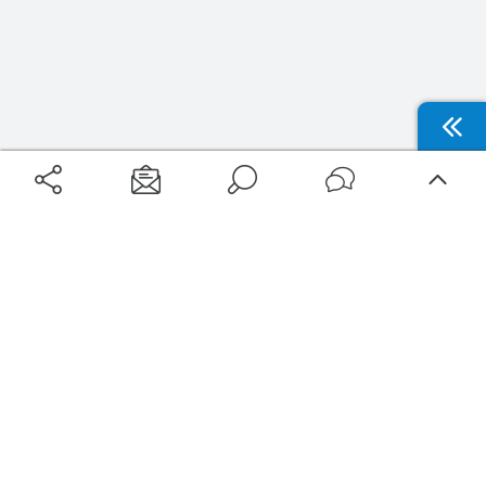
Aéroports
Voyages
Aéroports Voyages est la première plateforme de recherche de services liés au
voyage en avion. Nous vous proposons toutes les destinations, les
programmes de vols et les services disponibles pour votre aéroport : billets
d'avion, locations de voitures, hôtels... Laissez-vous inspirer et profitez d’une
expérience de voyage unique au meilleur prix !