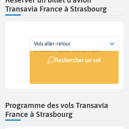
Transavia France à Strasbourg
Départ
Dates
Voyageurs | Classe
Vols aller-retour
Strasbourg Entzheim (SXB)
Dates de votre voyage
1 adulte | Classe économique
Rechercher un vol
Arrivée
A...
Programme des vols Transavia
France à Strasbourg