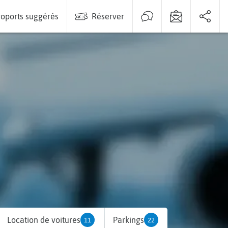
oports suggérés
Réserver
Location de voitures
Parkings
11
22