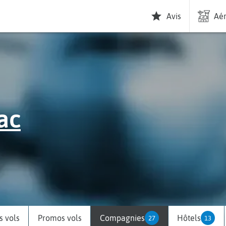
Avis
Aér
ac
 vols
Promos vols
Compagnies
Hôtels
27
13