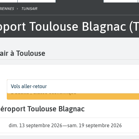
RIENNES
TUNISAIR
éroport Toulouse Blagnac (
sair à Toulouse
Départ
Dates
Voyageurs | Classe
Arri
Vols aller-retour
Rechercher un
Toulouse Blagnac (TLS)
Dates de votre voyage
1 adulte | Classe économique
A...
l'aéroport Toulouse Blagnac
dim. 13 septembre 2026
—
sam. 19 septembre 2026