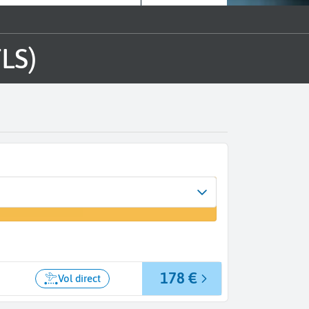
TLS)
vée
 vol
178 €
Vol direct