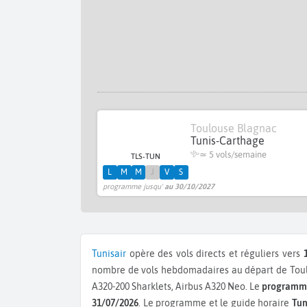
Toulouse Blagnac
Tunis-Carthage
≃
5 vols/semaine
TLS-TUN
L
M
M
J
V
S
programme jusqu'
au 30/10/2027
Tunisair
opère des vols directs et réguliers vers
nombre de vols hebdomadaires au départ de Toulo
A320-200 Sharklets, Airbus A320 Neo.
Le
programme
31/07/2026
. Le programme et le guide horaire
Tun