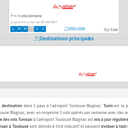
≃
5 vols/semaine
programme jusqu'
au 30/10/2027
Infos route
L
M
M
J
V
S
TLS-TUN
Destinations principales
1 destination
dans 1 pays à l'aéroport Toulouse Blagnac.
Tunis
est la 
use Blagnac, avec en moyenne 5 vols opérés par semaine avec des avi
 des vols Tunisair
à l'aéroport Toulouse Blagnac est
mis à jour réguliè
isair à Toulouse
sont donnés à titre indicatif et peuvent
évoluer à tout 