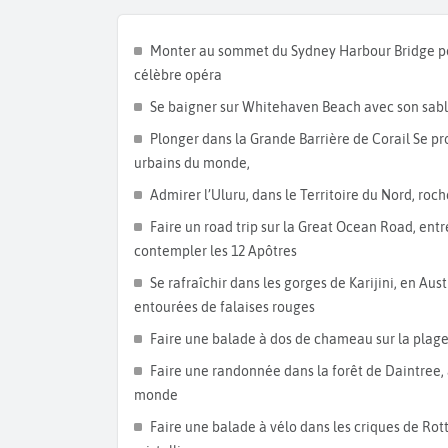
calcaires sculptées par l’océan. Sur le chemin, 
panoramas à couper le souffle.
Monter au sommet du Sydney Harbour Bridge pou
Découvrez ensuite une autre facette de la cult
célèbre opéra
panoramique depuis le
Skydeck Eureka 88
, exp
Se baigner sur Whitehaven Beach avec son sable
biodiversité marine d’Océanie, et flânez le long 
Plonger dans la Grande Barrière de Corail Se pr
de Southbank. Terminez votre
itinéraire en Aus
urbains du monde,
réserve naturelle sauvage par
l’UNESCO
. Explor
et tentez d’apercevoir le
diable de Tasmanie,
espè
Admirer l’Uluru, dans le Territoire du Nord, roc
Cap sur l’Australie méridionale
Faire un road trip sur la Great Ocean Road, entr
contempler les 12 Apôtres
Poursuivez votre
séjour en Australie
par la visit
Se rafraîchir dans les gorges de Karijini, en Au
Terrace
, connu pour ses musées et galeries d’art. 
entourées de falaises rouges
jardins thématiques du
Botanic garden d’Adelaï
Valley
, à moins d’une heure de route de la ville
Faire une balade à dos de chameau sur la plag
Kangaroo Island
, au large d’Adélaïde, dans l
Faire une randonnée dans la forêt de Daintree,
sanctuaire naturel où vous pourrez observer des
monde
naturel. Terminez votre
circuit en Australie
dan
Faire une balade à vélo dans les criques de Rott
proximité des
Flinders Ranges
et de la
Péninsule 