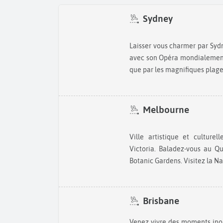
Sydney
Laisser vous charmer par Sydney, ville aux sites emblématiques,
avec son Opéra mondialement
que par les magnifiques plag
Melbourne
Ville artistique et culturelle, Melbourne est la capitale du
Victoria. Baladez-vous au Q
Botanic Gardens. Visitez la Nat
Brisbane
Venez vivre des moments inoubliables à Brisbane. Il s’agit de la