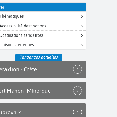
rer
Thématiques
Accessibilité destinations
Destinations sans stress
Liaisons aériennes
Tendances actuelles
éraklion - Crête
ort Mahon -Minorque
ubrovnik