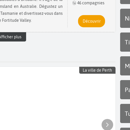
46 compagnies
ensland en Australie. Dégustez un
Tasmanie et divertissez-vous dans
N
 Fortitude Valley.
Découvrir
Afficher plus
T
M
La ville de Perth
P
T