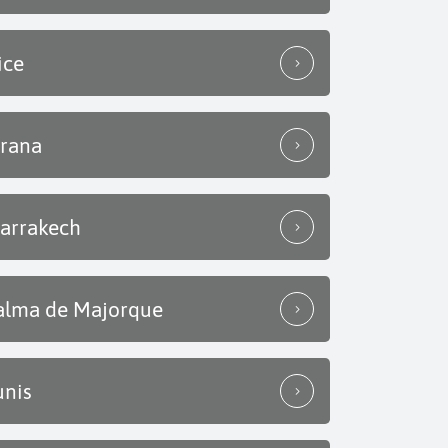
ice
irana
arrakech
alma de Majorque
unis