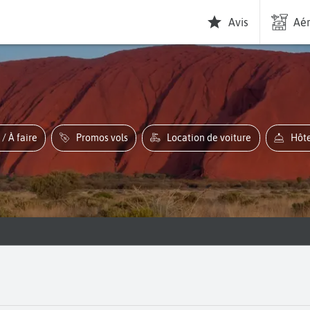
Avis
Aér
r / À faire
Promos vols
Location de voiture
Hô