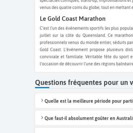
spectacles comiques, stand-up, improvisations et 
sentier de randonnée Mala Walk
ou le
Base Walk,
venus des quatre coins du globe, tout en mettant e
les légendes locales gravées dans la roche.
Le Gold Coast Marathon
Découvrez le Queensland
C’est l’un des événements sportifs les plus populaires d’Australie, organisé chaque année au début du mois de
Commencez votre
aventure australienne dans 
juillet sur la côte du Queensland. Ce marathon
Grande Barrière de Corail
, le plus grand récif c
professionnels venus du monde entier, séduits par
de snorkeling est accessible en bateau depuis
Cai
Gold Coast. L’événement propose plusieurs di
séjour dans le Queensland
par l’exploration de l’
conviviale et familiale. Véritable fête du sport
nichées au large de la côte du Queensland, réputé
l’occasion de découvrir l’une des régions balnéaire
ses spots de snorkeling exceptionnels. Ne man
plus belles plages du monde, avec son sable de sili
Questions fréquentes pour un v
voyageurs du monde entier. Partez ensuite à la
anciennes forêts du globe, où vous pourrez marc
explorer les
gorges de Mossman
. Prenez égalem
Quelle est la meilleure période pour parti
sable au monde, accessible depuis Hervey Bay.
spectaculaires entre lacs d’eau douce comme le
comme le
Maheno Shipwreck
. Enfin, explorez
B
Que faut-il absolument goûter en Austral
modernes et ses marchés locaux. Depuis Brisbane,
et des parcs nationaux comme celui de
Glass Hou