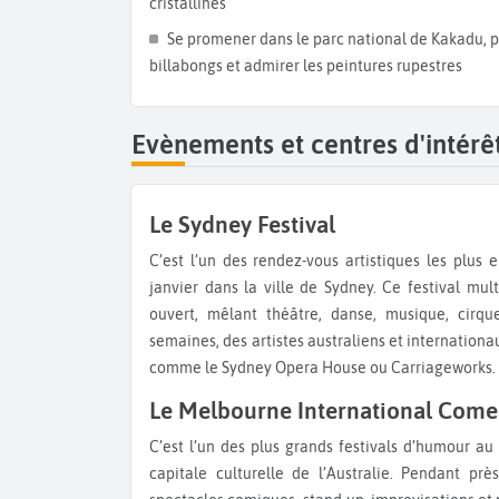
cristallines
traverserez les paysages lunaires de
Coober P
Nullarbor, et des étendues désertiques comme 
Se promener dans le parc national de Kakadu, pr
sauvages au printemps.
billabongs et admirer les peintures rupestres
Destination Territoire du Nord
Le Territoire du Nord est une terre de contrastes, entre désert rouge et zones humides, où chaque étape révèle
Evènements et centres d'intérêt
une facette unique de l’Australie sauvage. Début
de
Darwin
, capitale tropicale du Territoire d
nocturnes comme
Mindil Beach Sunset Market.
Le Sydney Festival
également classé au patrimoine mondial, s’étend s
C’est l’un des rendez-vous artistiques les plus emblématiques de l’été australien, célébré chaque mois de
plus spectaculaires d’Australie. Il abrite une fa
janvier dans la ville de Sydney. Ce festival mul
falaises abruptes, et des chutes d’eau impressio
ouvert, mêlant théâtre, danse, musique, cirque
4x4 ou par des sentiers de randonnée. Partez en
semaines, des artistes australiens et internationa
de
Nourlangie
et
Ubirr Rock
, célèbres pour leurs
comme le Sydney Opera House ou Carriageworks.
Temps du Rêve
. Pour une expérience immersive
pourrez observer des cacatoès, des crocodiles d’e
Le Melbourne International Come
Terminez par l’exploration du légendaire
Uluru
, 
C’est l’un des plus grands festivals d’humour au monde, organisé chaque année entre mars et avril dans la
Kata Tjuta, classé au patrimoine mondial. 
capitale culturelle de l’Australie. Pendant pr
aborigènes Anangu, est célèbre pour ses teintes 