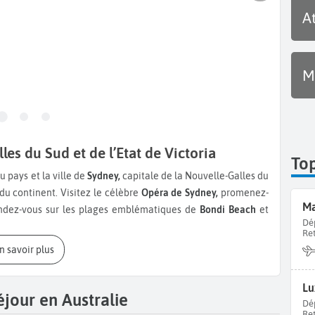
A
M
les du Sud et de l’Etat de Victoria
Top
u pays et la ville de
Sydney,
capitale de la Nouvelle-Galles du
du continent. Visitez le célèbre
Opéra de Sydney,
promenez-
Ma
ndez-vous sur les plages emblématiques de
Bondi Beach
et
Dé
oyageurs.
Re
En savoir plus
uit par ses musées nationaux comme la
National Gallery of
s piliers de la mémoire et de l’art du pays. Empruntez ensuite
Lu
 routes côtières du monde, pour découvrir des paysages
éjour en Australie
Dé
al Park
et les célèbres
12 Apôtres
, formations rocheuses
Re