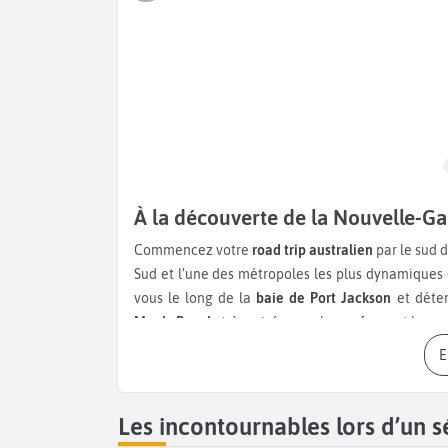
À la découverte de la Nouvelle-Gal
Commencez votre
road trip australien
par le sud d
Sud et l’une des métropoles les plus dynamiques 
vous le long de la
baie de Port Jackson
et déte
Manly Beach
, très prisées par les surfeurs et les v
Capitale discrète mais dynamique,
Canberra
séd
Australia
et l'
Australian War Memorial
, véritable
la
Great Ocean Road,
l’une des plus belles
Les incontournables lors d’un s
spectaculaires comme le
Port Campbell Nation