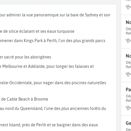
vous croiserez des
koalas perchés dans les eucalyptus
et des
r admirer la vue panoramique sur la baie de Sydney et son
ure australienne avec la ville de
Melbourne
. Admirez la vue
No
lorez le
SEA LIFE Melbourne Aquarium,
qui abrite une riche
Dé
 de silice éclatant et ses eaux turquoise
Re
de la
Yarra River
entre
Federation Square
et le quartier animé
omener dans Kings Park à Perth, l’un des plus grands parcs
tralie
par la
Tasmanie
, le plus petit État australien, classé
ez ses parcs nationaux comme
Freycinet
ou
Cradle Mountain,
No
ce emblématique de l’île.
her sacré pour les aborigènes
Dé
e Melbourne et Adélaïde, pour longer les falaises et
Re
e de la ville d’
Adélaïde
et du quartier historique de
North
stralie-Occidentale, pour nager dans des piscines naturelles
Découvrez la flore colorée de cette région dans les différents
Pa
de
. Les amateurs de vin iront déguster les vins de la
Barossa
Dé
. Partez ensuite à la rencontre de la faune australienne sur
e de Cable Beach à Broome
Re
e
Flinders Chase National Park.
Cette île préservée est un
 au nord du Queensland, l’une des plus anciennes forêts du
 kangourous, koalas, échidnés et phoques dans leur habitat
s le sud par une immersion dans l’
Outback australien,
à
Ge
nest Island, près de Perth et se baigner dans des eaux
d’Eyre
. En empruntant l’
Explorer’s Way
depuis Adélaïde, vous
Dé