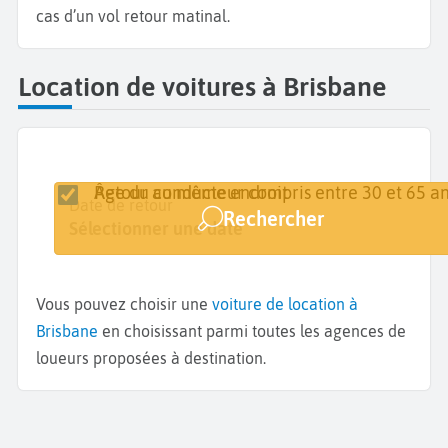
cas d’un vol retour matinal.
Location de voitures à Brisbane
Retour au même endroit
Âge du conducteur compris entre 30 et 65 an
Lieu de retrait
Date de retrait
Date de retour
Rechercher
Brisbane
Sélectionner une date
Sélectionner une date
Vous pouvez choisir une
voiture de location à
Brisbane
en choisissant parmi toutes les agences de
loueurs proposées à destination.