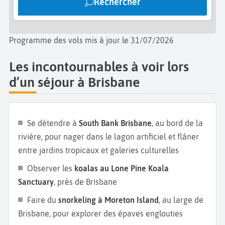
Rechercher
coucher de soleil sur les toits de Brisbane.
Si vous restez un peu dans la région, nous vous
conseillons de vous rendre sur
Moreton Island
,
Programme des vols mis à jour le 31/07/2026
située à environ 25 km de Brisbane. C’est la
Les incontournables à voir lors
troisième plus grande île de sable au monde. Vous y
verrez des lacs, des dunes, des fleurs sauvages et
d’un séjour à Brisbane
des plages translucides. Les amateurs de la plongée
sous-marine se régaleront. L’île est aussi célèbre
pour ses épaves accessibles en snorkeling, ses
Se détendre à
South Bank Brisbane
, au bord de la
balades en quad et ses rencontres avec les dauphins
rivière, pour nager dans le lagon artificiel et flâner
sauvages. Vous voulez boire un coup ? Profitez de
entre jardins tropicaux et galeries culturelles
Howard Smith Wharves
, un quartier situé dans le
Observer les
koalas au Lone Pine Koala
nord de Brisbane et qui offre une multitude de
Sanctuary
, près de Brisbane
brasseries artisanales avec une vue unique sur le
Story Bridge.
Ce lieu branché est aussi idéal pour
Faire du
snorkeling à Moreton Island
, au large de
déguster des plats locaux. Poursuivez votre
Brisbane, pour explorer des épaves englouties