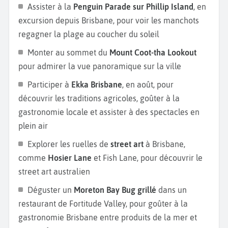
découverte de la région en longeant la
Sunshine
Assister à la
Penguin Parade sur Phillip Island
, en
Coast.
Au programme : de belles plages de sable,
excursion depuis Brisbane, pour voir les manchots
des parcs naturels comme la
Toolara State Forest
ou
regagner la plage au coucher du soleil
le
Great Sandy National Park
. Ajoutez une
Monter au sommet du
Mount Coot-tha Lookout
randonnée dans le
Noosa National Park,
où vous
pour admirer la vue panoramique sur la ville
pourrez observer des koalas dans leur habitat
naturel et profiter de criques secrètes. Faites une
Participer à
Ekka Brisbane
, en août, pour
halte au
Eumundi Market
, l’un des plus grands
découvrir les traditions agricoles, goûter à la
marchés en plein air d’Australie. Ce marché est
gastronomie locale et assister à des spectacles en
réputé pour son artisanat local, ses produits bio et
plein air
ses concerts live. Passez une journée au
Sea Life
Explorer les ruelles de
street art
à Brisbane,
Sunshine Coast Aquarium,
qui rassemble les
comme
Hosier Lane
et Fish Lane, pour découvrir le
principaux animaux marins, dauphins, phoques... ou
street art australien
au
Australia Zoo de Beerwah
pour une immersion
Déguster un
Moreton Bay Bug grillé
dans un
complète dans la faune australienne.
restaurant de Fortitude Valley, pour goûter à la
gastronomie Brisbane entre produits de la mer et