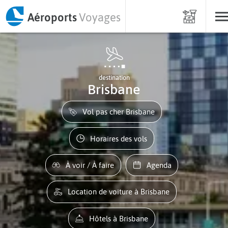
Aéroports
Voyages
destination
Brisbane
Vol pas cher Brisbane
Horaires des vols
À voir / À faire
Agenda
Location de voiture à Brisbane
Hôtels à Brisbane