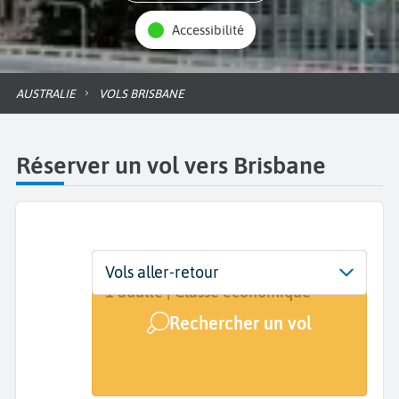
Accessibilité
AUSTRALIE
VOLS BRISBANE
Réserver un vol vers Brisbane
Départ
Dates
Voyageurs | Classe
Vols aller-retour
De...
Dates de votre voyage
1 adulte | Classe économique
Rechercher un vol
Arrivée
Brisbane (BNE)