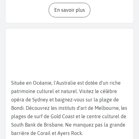
plein centre-ville. Promenez-vous tranquillement au
En savoir plus
milieu des espaces verts et des aménagements
urbains. Ils se situent en face du centre financier
près de la rive sud du fleuve. Ne manquez pas
Streets Beach
, le lagon artificiel bordé de sable
blanc, très apprécié des familles et des voyageurs
en quête de baignade en ville.
Visitez aussi la
Queensland Art Gallery & Gallery of
Modern Art
(QAGOMA), qui abrite des milliers
Située en Océanie, l'Australie est dotée d'un riche
d'œuvres en provenance des quatre coins du monde.
patrimoine culturel et naturel. Visitez le célèbre
Ce musée est l’un des plus importants d’Australie et
opéra de Sydney et baignez-vous sur la plage de
propose régulièrement des expositions immersives
Bondi. Découvrez les instituts d'art de Melbourne, les
et interactives. Pour une expérience locale, assistez
plages de surf de Gold Coast et le centre culturel de
à un spectacle au
Queensland Performing Arts
South Bank de Brisbane. Ne manquez pas la grande
Centre
(QPAC), situé à quelques pas de là.
Fortitude
barrière de Corail et Ayers Rock.
Valley,
ou “Vallée de la Force”, est un véritable