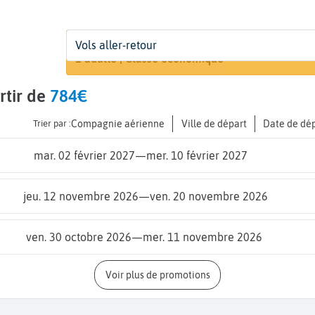
Départ
Dates
Voyageurs | Classe
Vols aller-retour
Recherche
De...
Dates de votre voyage
1 adulte | Classe économique
rtir de
784€
Trier par :
Compagnie aérienne
Ville de départ
Date de dé
mar. 02 février 2027
—
mer. 10 février 2027
jeu. 12 novembre 2026
—
ven. 20 novembre 2026
ven. 30 octobre 2026
—
mer. 11 novembre 2026
Voir plus de promotions