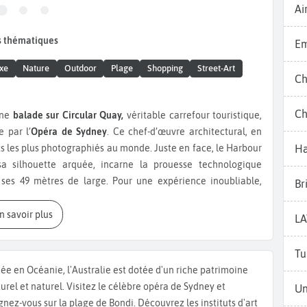
Ai
s thématiques
Em
xe
Nature
Outdoor
Plage
Shopping
Street-Art
Ch
Ch
une
balade sur Circular Quay,
véritable carrefour touristique,
 par l’
Opéra de Sydney
. Ce chef-d’œuvre architectural, en
Ha
s les plus photographiés au monde. Juste en face, le Harbour
a silhouette arquée, incarne la prouesse technologique
ses 49 mètres de large. Pour une expérience inoubliable,
Br
 guidée jusqu’au sommet du pont. La vue y est spectaculaire,
En savoir plus
L
 Eye
, le plus haut bâtiment de la ville, qui offre une vue à 360°
Tu
vironnantes. Le
Queen Victoria Building,
construit à la fin du
uée en Océanie, l'Australie est dotée d'un riche patrimoine
mercial raffiné, où chaque étage propose des boutiques
turel et naturel. Visitez le célèbre opéra de Sydney et
Un
ronomie locale. Ne manquez pas le
Sea Life Sydney Aquarium,
gnez-vous sur la plage de Bondi. Découvrez les instituts d'art
pèces, dont des crocodiles, hippocampes, tortues, requins et