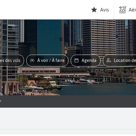
Avis
Aér
res des vols
À voir / À faire
Agenda
Location d
Y