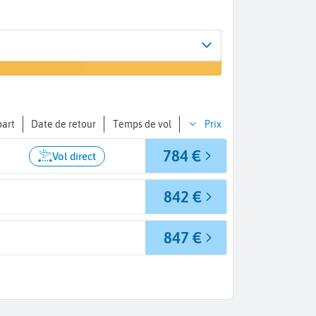
Arrivée
r un vol
Sydney (SYD)
part
Date de retour
Temps de vol
Prix
784 €
Vol direct
842 €
847 €