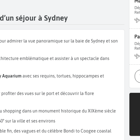
Ma
rk.
Côté gastronomie, goûtez au Meat Pie, tourte salée
Dé
alée à base de levure.
Re
 d’un séjour à Sydney
Pa
ur admirer la vue panoramique sur la baie de Sydney et son
Dé
Re
chitecture emblématique et assister à un spectacle dans
ey Aquarium
avec ses requins, tortues, hippocampes et
profiter des vues sur le port et découvrir la flore
du shopping dans un monument historique du XIXème siècle
° sur la ville et ses environs
ble fin, des vagues et du célèbre Bondi to Coogee coastal