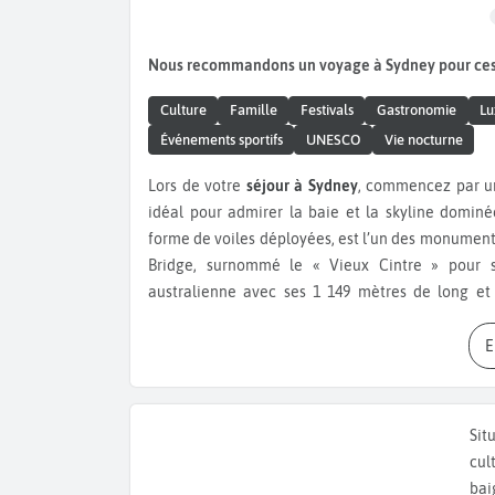
Nous recommandons un voyage à Sydney pour ce
Culture
Famille
Festivals
Gastronomie
Lu
Événements sportifs
UNESCO
Vie nocturne
Lors de votre
séjour à Sydney
, commencez par 
idéal pour admirer la baie et la skyline dominée
forme de voiles déployées, est l’un des monument
Bridge, surnommé le « Vieux Cintre » pour s
australienne avec ses 1 149 mètres de long et 
participez au
BridgeClimb Sydney
, une ascension
notamment au lever ou au coucher du soleil.
Poursuivez votre exploration par la
Sydney Tower
sur les toits de Sydney, la baie et les plages en
Sit
XIXème siècle, est aujourd’hui un centre com
cul
spécialisées dans la mode, les bijoux ou la gast
bai
abritant plus de 13 000 animaux marins et 650 es