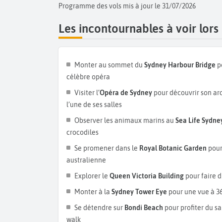
Programme des vols mis à jour le 31/07/2026
Taronga Zoo
ou le
Featherdale Wildlife Pa
incontournable, et à la Vegemite, pâte à tartiner s
Les incontournables à voir lors
Monter au sommet du
Sydney Harbour Bridge
po
célèbre opéra
Visiter l’
Opéra de Sydney
pour découvrir son ar
l’une de ses salles
Observer les animaux marins au
Sea Life Sydn
crocodiles
Se promener dans le
Royal Botanic Garden
pour 
australienne
Explorer le
Queen Victoria Building
pour faire 
Monter à la
Sydney Tower Eye
pour une vue à 360
Se détendre sur
Bondi Beach
pour profiter du sa
walk