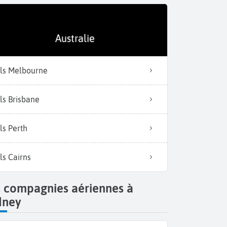
Australie
ls Melbourne
ls Brisbane
ls Perth
ls Cairns
s compagnies aériennes à
dney