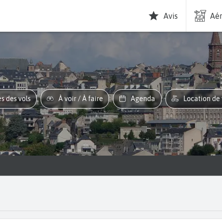
Avis
Aér
es des vols
À voir / À faire
Agenda
Location de