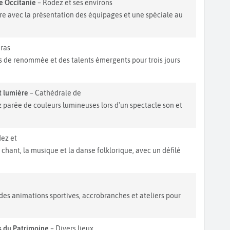
e Occitanie
– Rodez et ses environs
e avec la présentation des équipages et une spéciale au
ras
tes de renommée et des talents émergents pour trois jours
t lumière
– Cathédrale de
parée de couleurs lumineuses lors d'un spectacle son et
ez et
chant, la musique et la danse folklorique, avec un défilé
des animations sportives, accrobranches et ateliers pour
 du Patrimoine
– Divers lieux