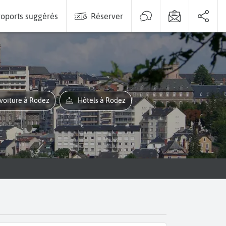
oports suggérés
Réserver
 voiture à Rodez
Hôtels à Rodez