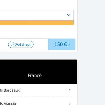
Arrivée
r un vol
Rodez (RDZ)
150 €
Vol direct
France
ls Bordeaux
ls Ajaccio