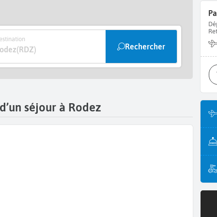
Pa
Dé
Re
stination
Rechercher
odez
(RDZ)
 d’un séjour à Rodez