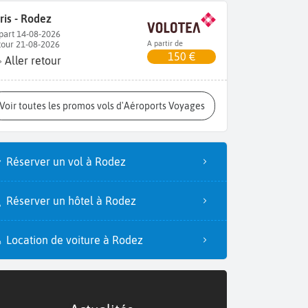
ris - Rodez
part 14-08-2026
tour 21-08-2026
A partir de
150 €
Aller retour
Voir toutes les promos vols d'Aéroports Voyages
Réserver un vol à Rodez
Réserver un hôtel à Rodez
Location de voiture à Rodez