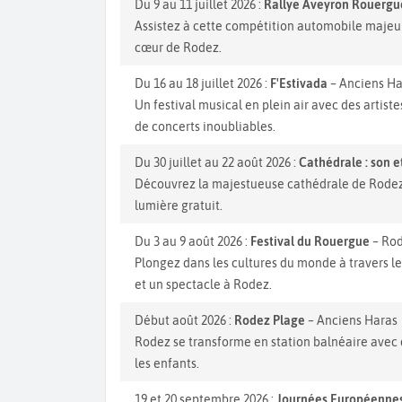
Du 9 au 11 juillet 2026 :
Rallye Aveyron Rouergu
Assistez à cette compétition automobile majeur
cœur de Rodez.
Du 16 au 18 juillet 2026 :
F'Estivada
– Anciens Ha
Un festival musical en plein air avec des artis
de concerts inoubliables.
Du 30 juillet au 22 août 2026 :
Cathédrale : son e
Découvrez la majestueuse cathédrale de Rodez 
lumière gratuit.
Du 3 au 9 août 2026 :
Festival du Rouergue
– Rod
Plongez dans les cultures du monde à travers le 
et un spectacle à Rodez.
Début août 2026 :
Rodez Plage
– Anciens Haras
Rodez se transforme en station balnéaire avec 
les enfants.
19 et 20 septembre 2026 :
Journées Européennes