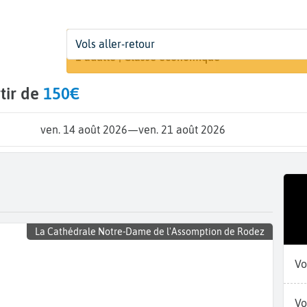
Départ
Dates
Voyageurs | Classe
Vols aller-retour
Recherche
De...
Dates de votre voyage
1 adulte | Classe économique
tir de
150€
ven. 14 août 2026
—
ven. 21 août 2026
La Cathédrale Notre-Dame de l'Assomption de Rodez
Vo
Vo