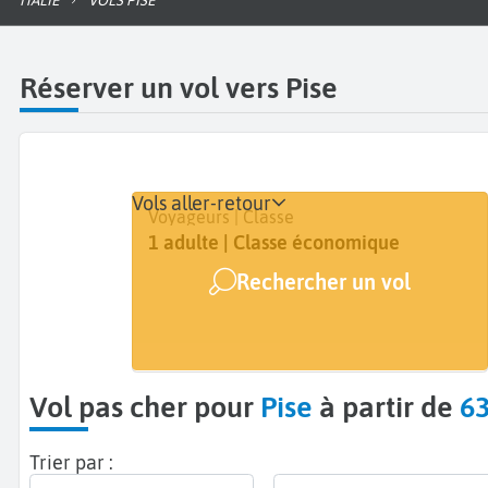
ITALIE
VOLS PISE
Réserver un vol vers Pise
Vols aller-retour
Départ
Dates
Voyageurs | Classe
De...
Dates de votre voyage
1 adulte | Classe économique
Rechercher un vol
Arrivée
Pise (PSA)
Vol pas cher pour
Pise
à partir de
6
Trier par :