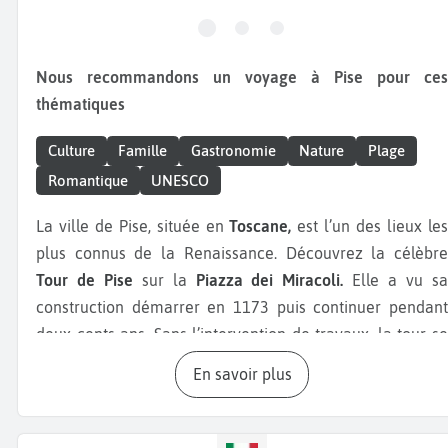
Nous recommandons un voyage à Pise pour ces
thématiques
Culture
Famille
Gastronomie
Nature
Plage
Romantique
UNESCO
La ville de Pise, située en
Toscane,
est l’un des lieux le
plus connus de la Renaissance. Découvrez la célèbre
Tour de Pise
sur la
Piazza dei Miracoli.
Elle a vu s
construction démarrer en 1173 puis continuer pendant
deux cents ans. Sans l’intervention de travaux, la tour se
serait effondrée en l’an 2000. Sur cette même place, le
En savoir plus
Baptistère Saint Jean,
construit entre 1152 et 1363. La
Cathédrale Notre-Dame de l’Assomption
est un autre
monument important de Pise, une basilique romane de