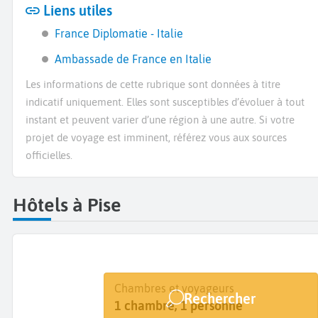
Liens utiles
France Diplomatie - Italie
Ambassade de France en Italie
Les informations de cette rubrique sont données à titre
indicatif uniquement. Elles sont susceptibles d’évoluer à tout
instant et peuvent varier d’une région à une autre. Si votre
projet de voyage est imminent, référez vous aux sources
officielles.
Hôtels à Pise
Destination
Dates
Chambres et voyageurs
Rechercher
Pise
Dates de votre séjour
1 chambre, 1 personne