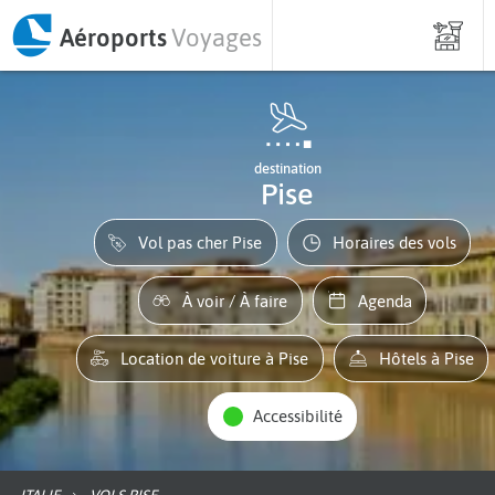
Aéroports
Voyages
destination
Pise
Vol pas cher Pise
Horaires des vols
À voir / À faire
Agenda
Location de voiture à Pise
Hôtels à Pise
Accessibilité