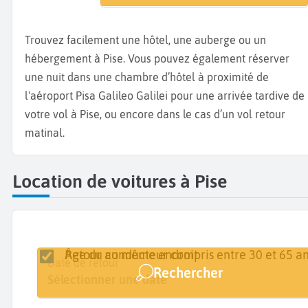
Trouvez facilement une hôtel, une auberge ou un
hébergement à Pise. Vous pouvez également réserver
une nuit dans une chambre d’hôtel à proximité de
l'aéroport Pisa Galileo Galilei pour une arrivée tardive de
votre vol à Pise, ou encore dans le cas d’un vol retour
matinal.
Location de voitures à Pise
Retour au même endroit
Âge du conducteur compris entre 30 et 65 an
Lieu de retrait
Date de retrait
Date de retour
Rechercher
Pise
Sélectionner une date
Sélectionner une date