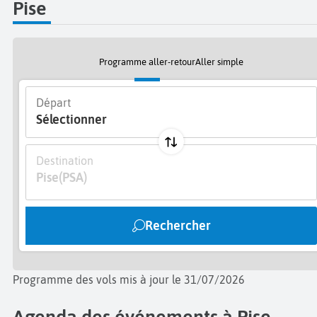
Pise
15ème siècle ou bien la Cittadella Nuova. Enfin, ne
manquez pas l’
Église Santo Stefano dei Cavalieri,
situé
dans la vielle ville sur la Piazza dei Cavalieri. Bonnes
vacances à Pise !
Programme aller-retour
Aller simple
Départ
Sélectionner
Destination
Pise
(PSA)
Rechercher
Programme des vols mis à jour le 31/07/2026
Agenda des événements à Pise