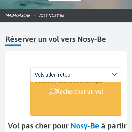
MADAGASCAR
VOLS NOSY-BE
Réserver un vol vers Nosy-Be
Départ
Dates
Voyageurs | Classe
Vols aller-retour
De...
Dates de votre voyage
1 adulte | Classe économique
Rechercher un vol
Arrivée
Nosy-Be (NOS)
Vol pas cher pour
Nosy-Be
à partir