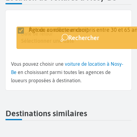
Retour au même endroit
Âge du conducteur compris entre 30 et 65 an
Lieu de retrait
Date de retrait
Date de retour
Rechercher
Nosy-Be
Sélectionner une date
Sélectionner une date
Vous pouvez choisir une
voiture de location à Nosy-
Be
en choisissant parmi toutes les agences de
loueurs proposées à destination.
Destinations similaires