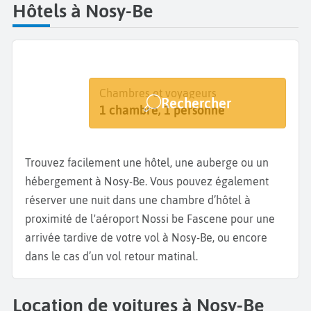
Hôtels à Nosy-Be
Destination
Dates
Chambres et voyageurs
Rechercher
Nosy-Be
Dates de votre séjour
1 chambre, 1 personne
Trouvez facilement une hôtel, une auberge ou un
hébergement à Nosy-Be. Vous pouvez également
réserver une nuit dans une chambre d’hôtel à
proximité de l'aéroport Nossi be Fascene pour une
arrivée tardive de votre vol à Nosy-Be, ou encore
dans le cas d’un vol retour matinal.
Location de voitures à Nosy-Be