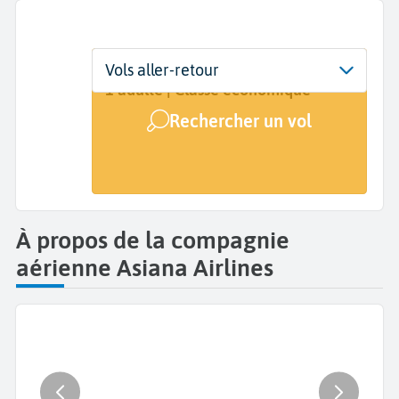
Départ
Dates
Voyageurs | Classe
Vols aller-retour
De...
Dates de votre voyage
1 adulte | Classe économique
Rechercher un vol
Arrivée
A...
À propos de la compagnie
aérienne Asiana Airlines