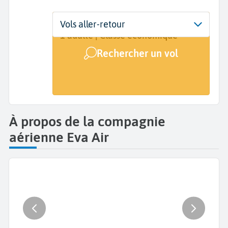
Départ
Dates
Voyageurs | Classe
Vols aller-retour
De...
Dates de votre voyage
1 adulte | Classe économique
Rechercher un vol
Arrivée
A...
À propos de la compagnie
aérienne Eva Air