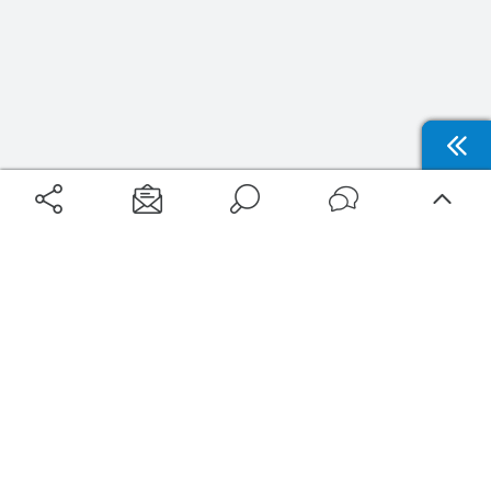
Aéroports
Voyages
Aéroports Voyages est la première plateforme de recherche de services liés au
voyage en avion. Nous vous proposons toutes les destinations, les
programmes de vols et les services disponibles pour votre aéroport : billets
d'avion, locations de voitures, hôtels... Laissez-vous inspirer et profitez d’une
expérience de voyage unique au meilleur prix !