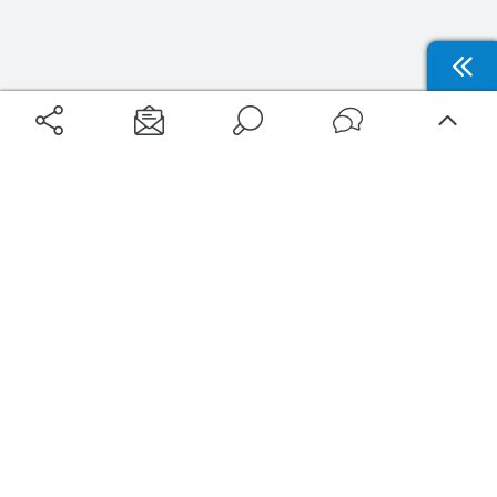
Aéroports
Voyages
Aéroports Voyages est la première plateforme de recherche de services liés au
voyage en avion. Nous vous proposons toutes les destinations, les
programmes de vols et les services disponibles pour votre aéroport : billets
d'avion, locations de voitures, hôtels... Laissez-vous inspirer et profitez d’une
expérience de voyage unique au meilleur prix !