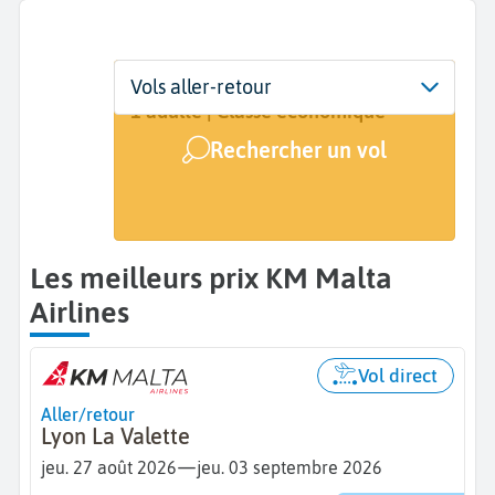
Départ
Dates
Voyageurs | Classe
Vols aller-retour
De...
Dates de votre voyage
1 adulte | Classe économique
Rechercher un vol
Arrivée
A...
Les meilleurs prix KM Malta
Airlines
Vol direct
Aller/retour
Lyon La Valette
—
jeu. 27 août 2026
jeu. 03 septembre 2026