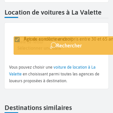
Location de voitures à La Valette
Retour au même endroit
Âge du conducteur compris entre 30 et 65 an
Lieu de retrait
Date de retrait
Date de retour
Rechercher
La Valette
Sélectionner une date
Sélectionner une date
Vous pouvez choisir une
voiture de location à La
Valette
en choisissant parmi toutes les agences de
loueurs proposées à destination.
Destinations similaires