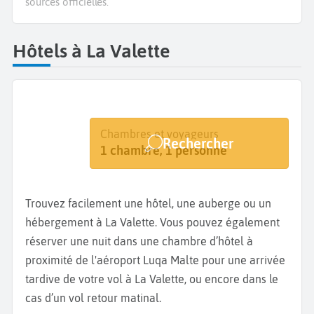
sources officielles.
Hôtels à La Valette
Destination
Dates
Chambres et voyageurs
Rechercher
La Valette
Dates de votre séjour
1 chambre, 1 personne
Trouvez facilement une hôtel, une auberge ou un
hébergement à La Valette. Vous pouvez également
réserver une nuit dans une chambre d’hôtel à
proximité de l'aéroport Luqa Malte pour une arrivée
tardive de votre vol à La Valette, ou encore dans le
cas d’un vol retour matinal.