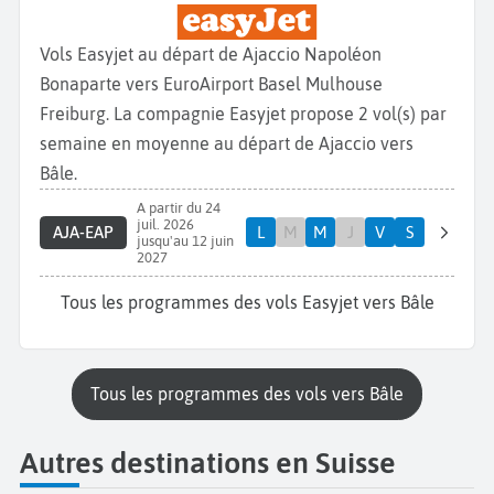
Vols Easyjet au départ de Ajaccio Napoléon
Bonaparte vers EuroAirport Basel Mulhouse
Freiburg. La compagnie Easyjet propose 2 vol(s) par
semaine en moyenne au départ de Ajaccio vers
Bâle.
A partir du 24
juil. 2026
AJA-EAP
L
M
M
J
V
S
jusqu'au 12 juin
2027
Tous les programmes des vols Easyjet vers Bâle
Tous les programmes des vols vers Bâle
Autres destinations en Suisse