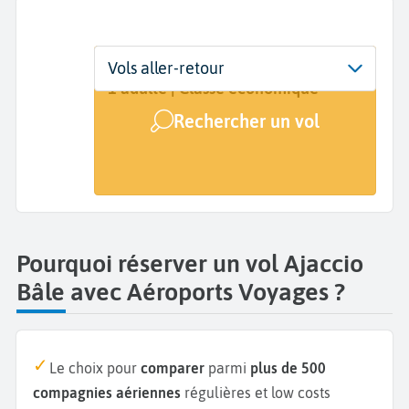
Départ
Dates
Voyageurs | Classe
Vols aller-retour
Ajaccio (AJA)
Dates de votre voyage
1 adulte | Classe économique
Rechercher un vol
Arrivée
Bâle (BSL)
Pourquoi réserver un vol Ajaccio
Bâle avec Aéroports Voyages ?
Le choix pour
comparer
parmi
plus de 500
compagnies aériennes
régulières et low costs