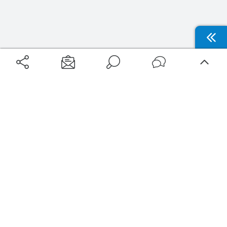
Aéroports
Voyages
Aéroports Voyages est la première plateforme de recherche de services liés au
voyage en avion. Nous vous proposons toutes les destinations, les
programmes de vols et les services disponibles pour votre aéroport : billets
d'avion, locations de voitures, hôtels... Laissez-vous inspirer et profitez d’une
expérience de voyage unique au meilleur prix !