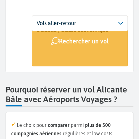
Départ
Dates
Voyageurs | Classe
Vols aller-retour
Alicante (ALC)
Dates de votre voyage
1 adulte | Classe économique
Rechercher un vol
Arrivée
Bâle (BSL)
Pourquoi réserver un vol Alicante
Bâle avec Aéroports Voyages ?
Le choix pour
comparer
parmi
plus de 500
compagnies aériennes
régulières et low costs