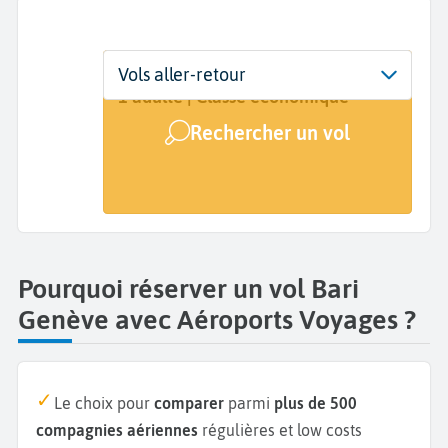
Départ
Dates
Voyageurs | Classe
Vols aller-retour
Bari (BRI)
Dates de votre voyage
1 adulte | Classe économique
Rechercher un vol
Arrivée
Genève (GVA)
Pourquoi réserver un vol Bari
Genève avec Aéroports Voyages ?
Le choix pour
comparer
parmi
plus de 500
compagnies aériennes
régulières et low costs