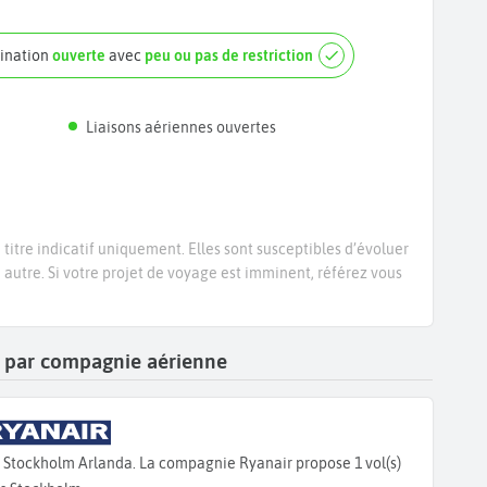
tination
ouverte
avec
peu ou pas de restriction
Liaisons aériennes ouvertes
titre indicatif uniquement. Elles sont susceptibles d’évoluer
e autre. Si votre projet de voyage est imminent, référez vous
lm par compagnie aérienne
s Stockholm Arlanda. La compagnie Ryanair propose 1 vol(s)