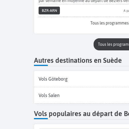
par semaine en moyenne au départ de Béziers ver
BZR-ARN
A pa
Tous les programmes
Tous les progra
Autres destinations en Suède
Vols Göteborg
Vols Salen
Vols populaires au départ de B