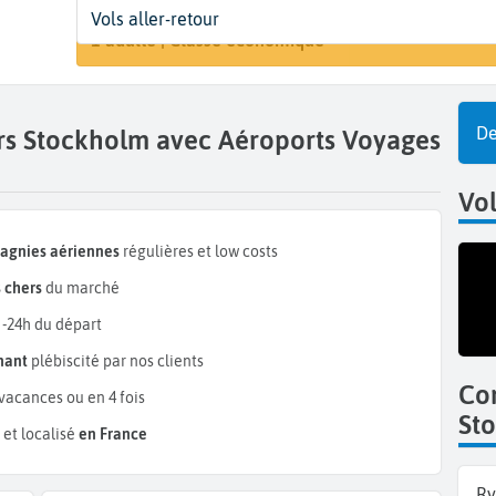
Départ
Dates
Voyageurs | Classe
Vols aller-retour
Rechercher 
Béziers (BZR)
Dates de votre voyage
1 adulte | Classe économique
De
ers Stockholm avec Aéroports Voyages
Vo
pagnies aériennes
régulières et low costs
 chers
du marché
 -24h du départ
mant
plébiscité par nos clients
Co
vacances ou en 4 fois
St
et localisé
en France
Ry