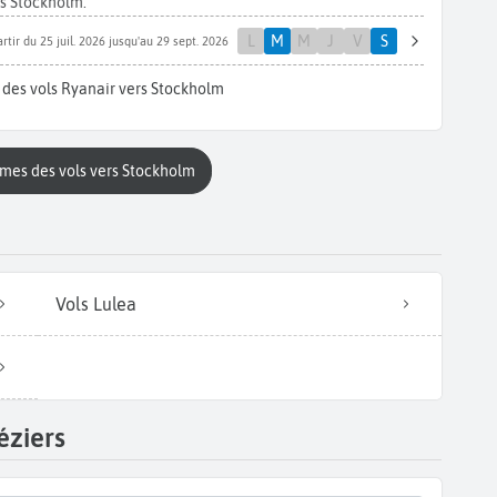
s Stockholm.
L
M
M
J
V
S
rtir du 25 juil. 2026 jusqu'au 29 sept. 2026
 des vols Ryanair vers Stockholm
mmes des vols vers Stockholm
Vols Lulea
éziers