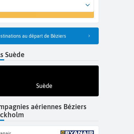
Arrivée
un vol
Stockholm (STO)
stinations au départ de Béziers
ls Suède
Suède
mpagnies aériennes Béziers
ockholm
anair