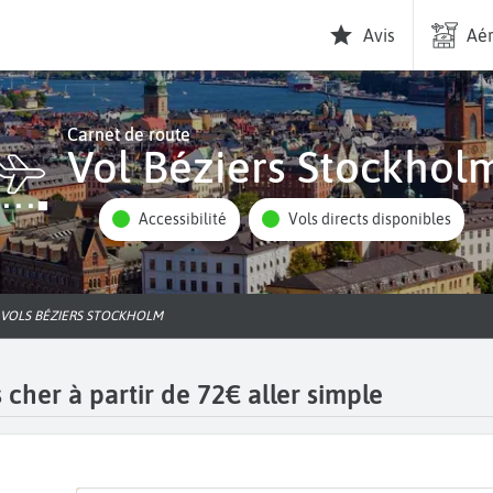
Avis
Aér
Carnet de route
Vol Béziers Stockhol
Accessibilité
Vols directs disponibles
VOLS BÉZIERS STOCKHOLM
cher à partir de 72€ aller simple