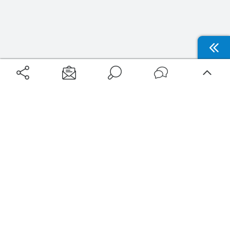
Aéroports
Voyages
Aéroports Voyages est la première plateforme de recherche de services liés au
voyage en avion. Nous vous proposons toutes les destinations, les
programmes de vols et les services disponibles pour votre aéroport : billets
d'avion, locations de voitures, hôtels... Laissez-vous inspirer et profitez d’une
expérience de voyage unique au meilleur prix !