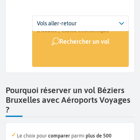
Départ
Dates
Voyageurs | Classe
Vols aller-retour
Béziers (BZR)
Dates de votre voyage
1 adulte | Classe économique
Rechercher un vol
Arrivée
Bruxelles (BRU)
Pourquoi réserver un vol Béziers
Bruxelles avec Aéroports Voyages
?
Le choix pour
comparer
parmi
plus de 500