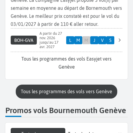
Genève. La compagnie Easyjet propose 3 vol(s) par
semaine en moyenne au départ de Bornemouth vers
Genève. Le meilleur prix constaté est pour le vol du
03/01/2027 à partir de 110 € aller retour.
A partir du 27
nov. 2026
BOH-GVA
L
M
M
J
V
S
jusqu'au 17
avr. 2027
Tous les programmes des vols Easyjet vers
Genève
Tous les programmes des vols vers Genève
Promos vols Bournemouth Genève