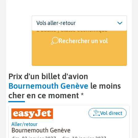
Départ
Dates
Voyageurs | Classe
Vols aller-retour
Bornemouth (BOH)
3 janv. - 10 janv.
1 adulte | Classe économique
Rechercher un vol
Arrivée
Genève (GVA)
Prix d'un billet d'avion
Bournemouth Genève
le moins
cher en ce moment *
Vol direct
Aller/retour
Bournemouth Genève