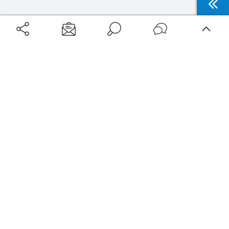
Aéroports
Voyages
Aéroports Voyages est la première plateforme de recherche de services liés au
voyage en avion. Nous vous proposons toutes les destinations, les
programmes de vols et les services disponibles pour votre aéroport : billets
d'avion, locations de voitures, hôtels... Laissez-vous inspirer et profitez d’une
expérience de voyage unique au meilleur prix !
Sur Aéroports Voyages