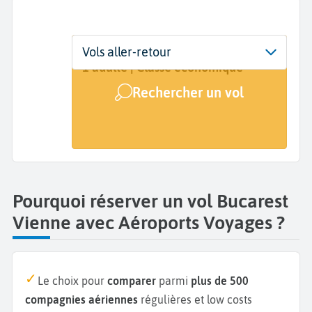
Départ
Dates
Voyageurs | Classe
Vols aller-retour
Bucarest (BUH)
Dates de votre voyage
1 adulte | Classe économique
Rechercher un vol
Arrivée
Vienne (VIE)
Pourquoi réserver un vol Bucarest
Vienne avec Aéroports Voyages ?
Le choix pour
comparer
parmi
plus de 500
compagnies aériennes
régulières et low costs