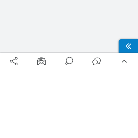
Aéroports
Voyages
Aéroports Voyages est la première plateforme de recherche de services liés au
voyage en avion. Nous vous proposons toutes les destinations, les
programmes de vols et les services disponibles pour votre aéroport : billets
d'avion, locations de voitures, hôtels... Laissez-vous inspirer et profitez d’une
expérience de voyage unique au meilleur prix !