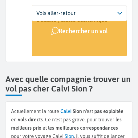
Départ
Dates
Voyageurs | Classe
Vols aller-retour
Calvi (CLY)
Dates de votre voyage
1 adulte | Classe économique
Rechercher un vol
Arrivée
Sion (SIR)
Avec quelle compagnie trouver un
vol pas cher Calvi Sion ?
Actuellement la route
Calvi
Sion
n'est
pas exploitée
en
vols directs
. Ce n'est pas grave, pour trouver
les
meilleurs prix
et
les meilleures correspondances
pour votre voyage Calvi
Sion
, il vous suffit de lancer