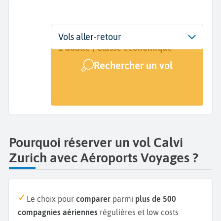
Départ
Dates
Voyageurs | Classe
Vols aller-retour
Calvi (CLY)
Dates de votre voyage
1 adulte | Classe économique
Rechercher un vol
Arrivée
Zurich (ZRH)
Pourquoi réserver un vol Calvi
Zurich avec Aéroports Voyages ?
Le choix pour
comparer
parmi
plus de 500
compagnies aériennes
régulières et low costs