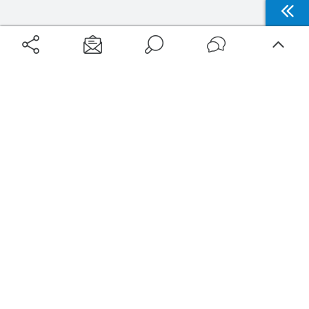
Aéroports
Voyages
Aéroports Voyages est la première plateforme de recherche de services liés au
voyage en avion. Nous vous proposons toutes les destinations, les
programmes de vols et les services disponibles pour votre aéroport : billets
d'avion, locations de voitures, hôtels... Laissez-vous inspirer et profitez d’une
expérience de voyage unique au meilleur prix !
Sur Aéroports Voyages