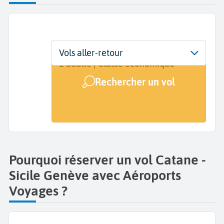
Départ
Dates
Voyageurs | Classe
Vols aller-retour
Catane (CTA)
Dates de votre voyage
1 adulte | Classe économique
Rechercher un vol
Arrivée
Genève (GVA)
Pourquoi réserver un vol Catane -
Sicile Genève avec Aéroports
Voyages ?