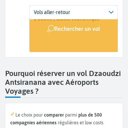
Départ
Dates
Voyageurs | Classe
Vols aller-retour
Mamoudzou (DZA)
Dates de votre voyage
1 adulte | Classe économique
Rechercher un vol
Arrivée
Antsiranana (DIE)
Pourquoi réserver un vol Dzaoudzi
Antsiranana avec Aéroports
Voyages ?
Le choix pour
comparer
parmi
plus de 500
compagnies aériennes
régulières et low costs