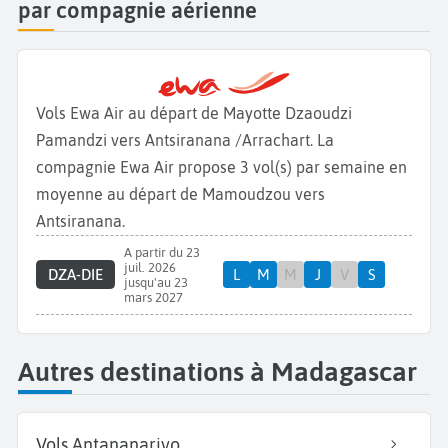
par compagnie aérienne
Vols Ewa Air au départ de Mayotte Dzaoudzi
Pamandzi vers Antsiranana /Arrachart. La
compagnie Ewa Air propose 3 vol(s) par semaine en
moyenne au départ de Mamoudzou vers
Antsiranana.
A partir du 23
juil. 2026
DZA-DIE
L
M
M
J
V
S
jusqu'au 23
mars 2027
Autres destinations à Madagascar
Vols Antananarivo