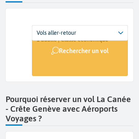
Départ
Dates
Voyageurs | Classe
Vols aller-retour
La Canée (CHQ)
Dates de votre voyage
1 adulte | Classe économique
Rechercher un vol
Arrivée
Genève (GVA)
Pourquoi réserver un vol La Canée
- Crête Genève avec Aéroports
Voyages ?