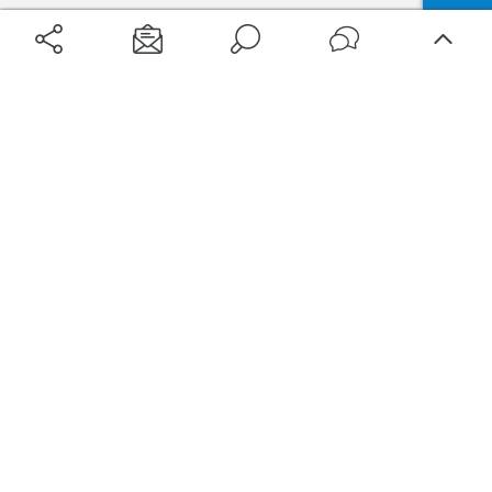
Aéroports
Voyages
Aéroports Voyages est la première plateforme de recherche de services liés au
voyage en avion. Nous vous proposons toutes les destinations, les
programmes de vols et les services disponibles pour votre aéroport : billets
d'avion, locations de voitures, hôtels... Laissez-vous inspirer et profitez d’une
expérience de voyage unique au meilleur prix !
Sur Aéroports Voyages
Aéroports-Voyages ©2026
tous droits réservés