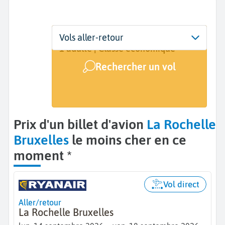
Départ
Dates
Voyageurs | Classe
Vols aller-retour
La Rochelle (LRH)
Dates de votre voyage
1 adulte | Classe économique
Rechercher un vol
Arrivée
Bruxelles (BRU)
Prix d'un billet d'avion
La Rochelle
Bruxelles
le moins cher en ce
moment *
Vol direct
Aller/retour
La Rochelle Bruxelles