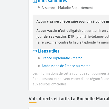
Infos sanitaires
Assurance Maladie Rapatriement
Aucun visa n'est nécessaire pour un séjour de m
Aucun vaccin n’est obligatoire
pour partir en 
jour de ses vaccins DTP
(diphtérie-tétanos-po
faire vacciner contre la fièvre typhoïde, la ménin
Liens utiles
France Diplomatie - Maroc
Ambassade de France au Maroc
Les informations de cette rubrique sont données à 
à tout instant et peuvent varier d’une région à un
aux sources officielles.
Vols directs et tarifs La Rochelle Mar