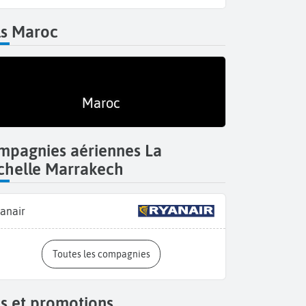
ls Maroc
Maroc
mpagnies aériennes La
chelle Marrakech
anair
Toutes les compagnies
s et promotions