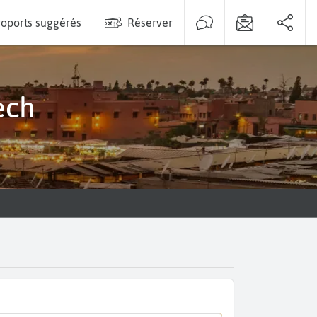
oports suggérés
Réserver
ech