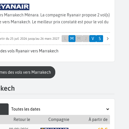
vers Marrakech Ménara. La compagnie Ryanair propose 2 vol(s)
ers Marrakech. Le meilleur prix constaté est pour le vol du
L
M
M
J
V
S
rtir du 25 juil. 2026 jusqu'au 26 mars 2027
 des vols Ryanair vers Marrakech
mmes des vols vers Marrakech
akech
Retour le
Compagnie
À partir de