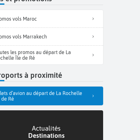
omos vols Maroc
omos vols Marrakech
utes les promos au départ de La
chelle Île de Ré
Fès, ville impér
oports à proximité
llets d’avion au départ de La Rochelle
e de Ré
Actualités
Destinations