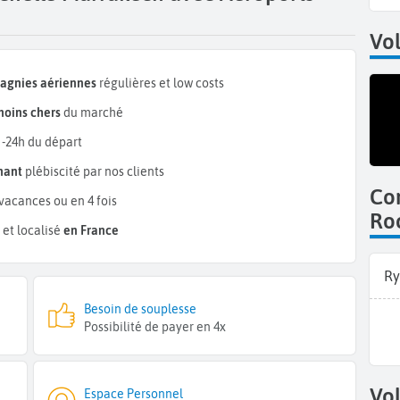
Vo
pagnies aériennes
régulières et low costs
oins chers
du marché
 -24h du départ
mant
plébiscité par nos clients
Co
vacances ou en 4 fois
Ro
et localisé
en France
Ry
Besoin de souplesse
Possibilité de payer en 4x
Vol
Espace Personnel