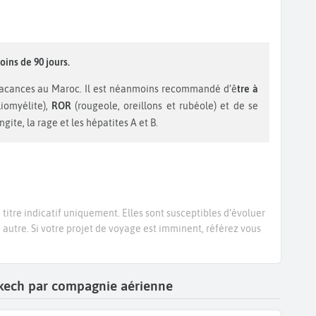
oins de 90 jours.
vacances au Maroc. Il est néanmoins recommandé d’ê
tre à
liomyélite),
ROR
(rougeole, oreillons et rubéole) et de se
gite, la rage et les hépatites A et B.
titre indicatif uniquement. Elles sont susceptibles d’évoluer
e autre. Si votre projet de voyage est imminent, référez vous
rakech par compagnie aérienne