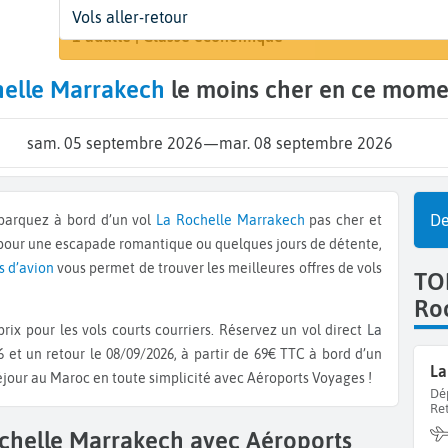
Départ
Dates
Voyageurs | Classe
Vols aller-retour
Rechercher 
La Rochelle (LRH)
Dates de votre voyage
1 adulte | Classe économique
helle Marrakech
le moins cher en ce mome
sam. 05 septembre 2026
—
mar. 08 septembre 2026
De
mbarquez à bord d’un vol
La Rochelle
Marrakech
pas cher et
 pour une escapade romantique ou quelques jours de détente,
s d’avion
vous permet de trouver les meilleures offres de vols
TO
Ro
rix pour les vols courts courriers. Réservez un vol direct
La
 et un retour le 08/09/2026, à partir de 69€ TTC à bord d’un
La
éjour au Maroc en toute simplicité avec Aéroports Voyages !
Dé
Re
ochelle Marrakech avec Aéroports