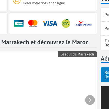
Gérer votre dossier en ligne
Pr
Pr
To
e Marrakech et découvrez le Maroc
Ro
Le souk de Marrakech
Aér
Bi
Îl