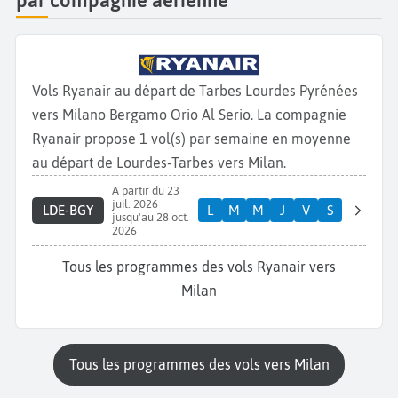
par compagnie aérienne
Vols Ryanair au départ de Tarbes Lourdes Pyrénées
vers Milano Bergamo Orio Al Serio. La compagnie
Ryanair propose 1 vol(s) par semaine en moyenne
au départ de Lourdes-Tarbes vers Milan.
A partir du 23
juil. 2026
LDE-BGY
L
M
M
J
V
S
jusqu'au 28 oct.
2026
Tous les programmes des vols Ryanair vers
Milan
Tous les programmes des vols vers Milan