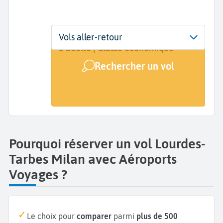
Départ
Dates
Voyageurs | Classe
Vols aller-retour
Lourdes-Tarbes (LDE)
Dates de votre voyage
1 adulte | Classe économique
Rechercher un vol
Arrivée
Milan (MIL)
Pourquoi réserver un vol Lourdes-
Tarbes Milan avec Aéroports
Voyages ?
Le choix pour
comparer
parmi
plus de 500